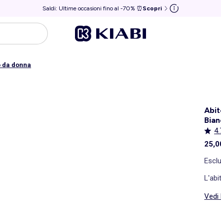
Saldi: Ultime occasioni fino al -70% ⏰
Scopri
o da donna
Abit
Bia
4.
25,0
Escl
L'abi
Vedi 