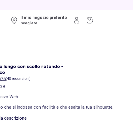
Il mio negozio preferito
Scegliere
o lungo con scollo rotondo -
nco
7/5
(43 recensioni)
0 €
usivo Web
to che si indossa con facilità e che esalta la tua silhouette.
la descrizione