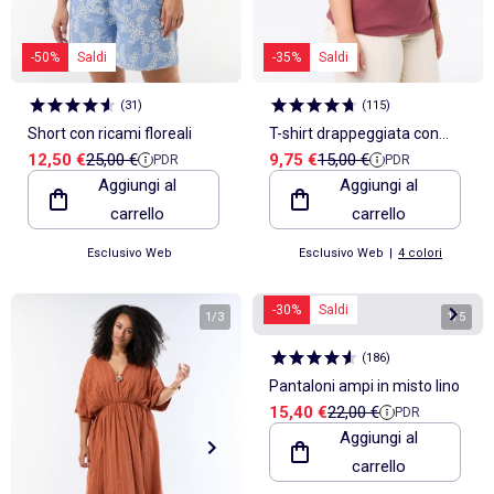
-50%
Saldi
-35%
Saldi
(
31
)
(
115
)
Short con ricami floreali
T-shirt drappeggiata con
Prezzo di vendita
Prezzo di riferimento
Prezzo di vendita
Prezzo di riferimento
12,50 €
25,00 €
9,75 €
15,00 €
PDR
PDR
gioiello dorato
Aggiungi al
Aggiungi al
carrello
carrello
Esclusivo Web
Esclusivo Web
|
4 colori
-30%
Saldi
1
/
3
1
/
5
(
186
)
Pantaloni ampi in misto lino
Prezzo di vendita
Prezzo di riferimento
15,40 €
22,00 €
PDR
Aggiungi al
carrello