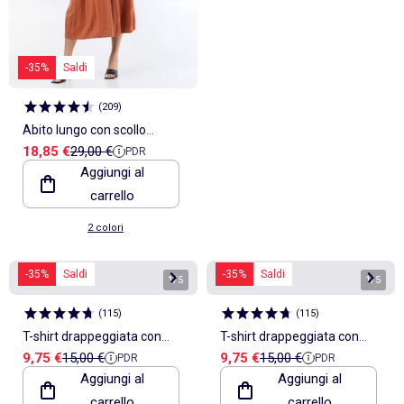
-35%
Saldi
(
209
)
Abito lungo con scollo
Prezzo di vendita
Prezzo di riferimento
18,85 €
29,00 €
PDR
incrociato e gioiello fantasia
Aggiungi al
carrello
2 colori
-35%
Saldi
-35%
Saldi
1
/
5
1
/
5
(
115
)
(
115
)
T-shirt drappeggiata con
T-shirt drappeggiata con
Prezzo di vendita
Prezzo di riferimento
Prezzo di vendita
Prezzo di riferimento
9,75 €
15,00 €
9,75 €
15,00 €
PDR
PDR
gioiello dorato
gioiello dorato
Aggiungi al
Aggiungi al
carrello
carrello