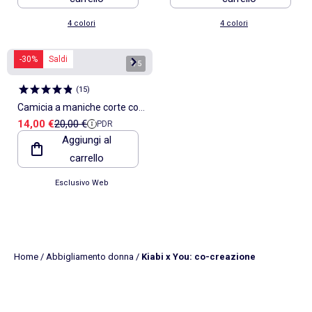
4 colori
4 colori
-30%
Saldi
1
/
5
(
15
)
Camicia a maniche corte con
Prezzo di vendita
Prezzo di riferimento
14,00 €
20,00 €
PDR
ricami
Aggiungi al
carrello
Esclusivo Web
Home
/
Abbigliamento donna
/
Kiabi x You: co-creazione