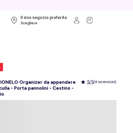
Il mio negozio preferito
Scegliere
%
 LIONELO Organizer da appendere
5/5
(4 recensioni)
culla - Porta pannolini - Cestino -
io