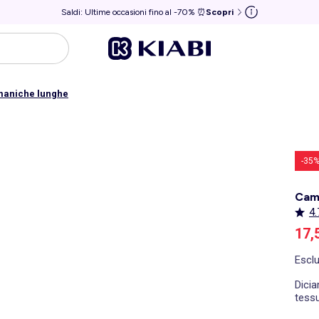
Saldi: Ultime occasioni fino al -70% ⏰
Scopri
maniche lunghe
-35
Cami
4.
Pre
17,
Escl
Dicia
tessu