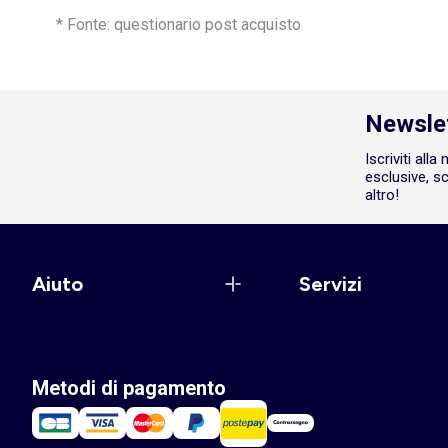
* Fonte: questionario post acquisto
Newsle
Iscriviti all
esclusive, sc
altro!
Aiuto
Servizi
Metodi di pagamento