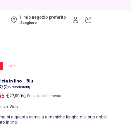
Il mio negozio preferito
Scegliere
%
Saldi
cia in lino - Blu
7/5
(85 recensioni)
zzo di vendita
55 €
Prezzo di riferimento
27,00 €
Prezzo di riferimento
usivo Web
mo sì a questa camicia a maniche lunghe e al suo nobile
to in lino!