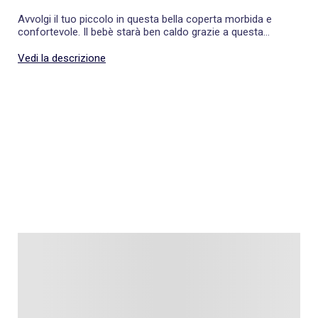
Avvolgi il tuo piccolo in questa bella coperta morbida e
confortevole. Il bebè starà ben caldo grazie a questa
copertina, ideale per le coccole e il riposo.
Vedi la descrizione