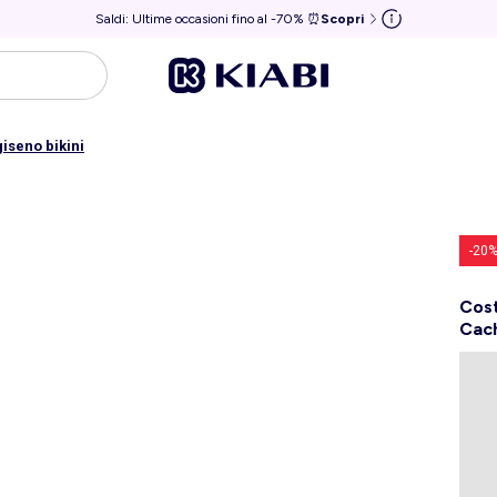
Saldi: Ultime occasioni fino al -70% ⏰
Scopri
iseno bikini
-20
Cos
Cac