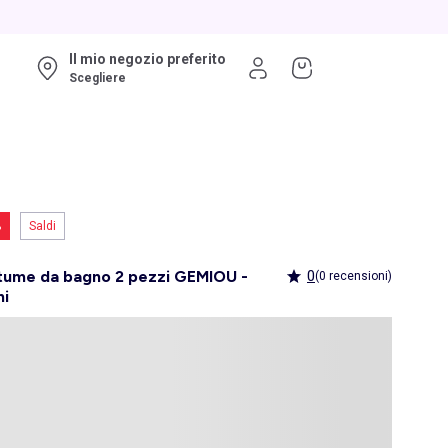
Il mio negozio preferito
Scegliere
%
Saldi
tume da bagno 2 pezzi GEMIOU -
0
(0 recensioni)
hi