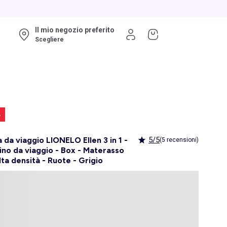
Il mio negozio preferito
Scegliere
%
a da viaggio LIONELO Ellen 3 in 1 -
5/5
(5 recensioni)
ino da viaggio - Box - Materasso
lta densità - Ruote - Grigio