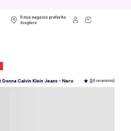
Il mio negozio preferito
Scegliere
%
t Donna Calvin Klein Jeans - Nero
0
(0 recensioni)