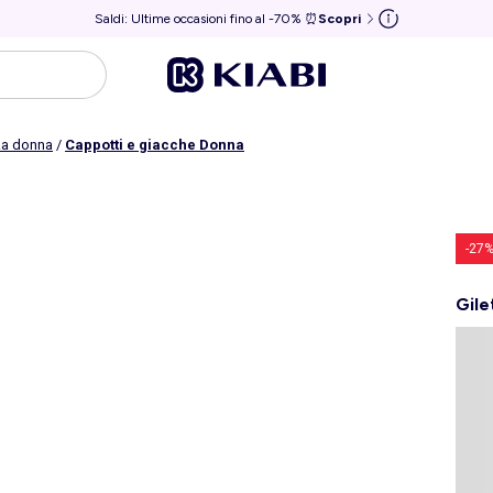
Saldi: Ultime occasioni fino al -70% ⏰
Scopri
rka donna
/
Cappotti e giacche Donna
-27
Gile