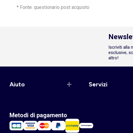
* Fonte: questionario post acquisto
Newsle
Iscriviti all
esclusive, sc
altro!
Aiuto
Servizi
Metodi di pagamento