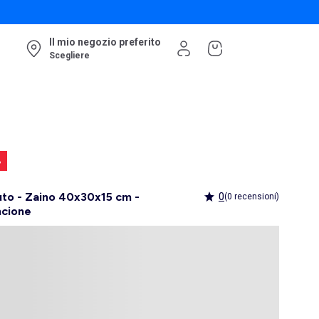
Il mio negozio preferito
Scegliere
%
to - Zaino 40x30x15 cm -
0
(0 recensioni)
ncione