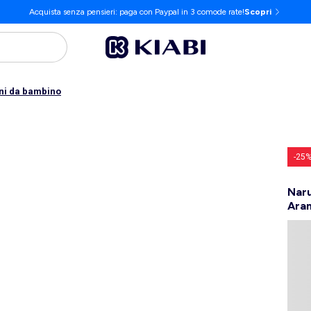
Acquista senza pensieri: paga con Paypal in 3 comode rate!
Scopri
ni da bambino
-25
Naru
Ara