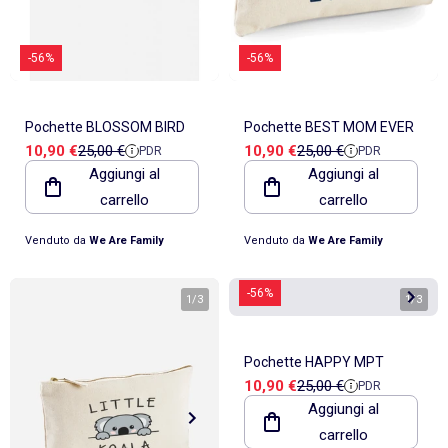
-56%
-56%
Pochette BLOSSOM BIRD
Pochette BEST MOM EVER
Prezzo di vendita
Prezzo di riferimento
Prezzo di vendita
Prezzo di riferimento
10,90 €
25,00 €
10,90 €
25,00 €
PDR
PDR
Aggiungi al
Aggiungi al
carrello
carrello
Venduto da
We Are Family
Venduto da
We Are Family
-56%
1
/
3
1
/
3
Pochette HAPPY MPT
Prezzo di vendita
Prezzo di riferimento
10,90 €
25,00 €
PDR
Aggiungi al
carrello