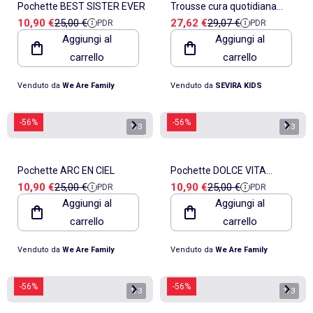
Pochette BEST SISTER EVER
Trousse cura quotidiana
Prezzo di vendita
Prezzo di riferimento
Prezzo di vendita
Prezzo di riferimento
10,90 €
25,00 €
27,62 €
29,07 €
PDR
PDR
bambino | Bo Jungle
Aggiungi al
Aggiungi al
carrello
carrello
Venduto da
We Are Family
Venduto da
SEVIRA KIDS
-56%
-56%
1
/
3
1
/
3
Pochette ARC EN CIEL
Pochette DOLCE VITA
Prezzo di vendita
Prezzo di riferimento
Prezzo di vendita
Prezzo di riferimento
10,90 €
25,00 €
10,90 €
25,00 €
PDR
PDR
ROUGE
Aggiungi al
Aggiungi al
carrello
carrello
Venduto da
We Are Family
Venduto da
We Are Family
-56%
-56%
1
/
3
1
/
3