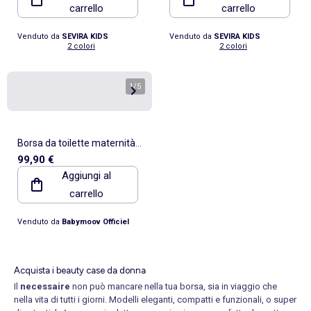
carrello
carrello
Venduto da
SEVIRA KIDS
Venduto da
SEVIRA KIDS
2 colori
2 colori
1
/
5
Borsa da toilette maternità
99,90 €
Mommy Vanity 'Babymoov'
Aggiungi al
carrello
Venduto da
Babymoov Officiel
Acquista i beauty case da donna
Il
necessaire
non può mancare nella tua borsa, sia in viaggio che
nella vita di tutti i giorni. Modelli eleganti, compatti e funzionali, o super