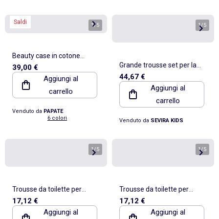
Saldi
1
/
5
1
/
5
Beauty case in cotone
Grande trousse set per la
39,00 €
biologico
44,67 €
Aggiungi al
cura del neonato | Bo Jungle
Aggiungi al
carrello
carrello
Venduto da
PAPATE
6 colori
Venduto da
SEVIRA KIDS
1
/
5
1
/
5
Trousse da toilette per
Trousse da toilette per
17,12 €
17,12 €
neonato in cotone | Walking
neonato in cotone | Walking
Aggiungi al
Aggiungi al
Mum
Mum