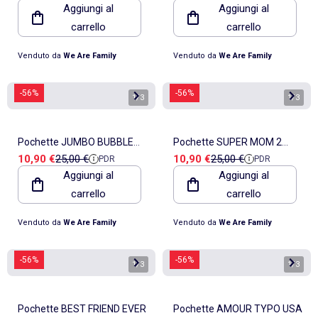
Aggiungi al
Aggiungi al
carrello
carrello
Venduto da
We Are Family
Venduto da
We Are Family
-56%
-56%
1
/
3
1
/
3
Pochette JUMBO BUBBLE
Pochette SUPER MOM 2
Prezzo di vendita
Prezzo di riferimento
Prezzo di vendita
Prezzo di riferimento
10,90 €
25,00 €
10,90 €
25,00 €
PDR
PDR
GUM
WAF
Aggiungi al
Aggiungi al
carrello
carrello
Venduto da
We Are Family
Venduto da
We Are Family
-56%
-56%
1
/
3
1
/
3
Pochette BEST FRIEND EVER
Pochette AMOUR TYPO USA