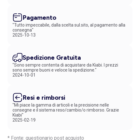
riorganizzando il contenuto della tua borsa, questi accessori sono la
scelta giusta per combinare praticità e stile. Abbina il tuo beauty case
Pagamento
a uno
zainetto capiente
o a una
borsa shopper
per avere tutto in ordine
e sempre con te. Acquistare il tuo beauty case da viaggio o necessaire
"Tutto impeccabile, dalla scelta sul.sito, al pagamento alla
è facile: scegli il modello più adatto, inseriscilo nel carrello e approfitta
consegna"
2025-10-13
delle offerte KIABI. Con il programma fedeltà, ogni acquisto ti premia
con vantaggi esclusivi. Ordina subito e organizza i tuoi prodotti con
stile e comodità!
Spedizione Gratuita
"Sono sempre contenta di acquistare da Kiabi. I prezzi
sono sempre buoni e veloce la spedizione."
2024-10-01
Resi e rimborsi
"Mi piace la gamma di articoli e la precisione nelle
consegne e il sistema reso/cambio/o rimborso. Grazie
Kiabi"
2025-02-19
* Fonte: questionario post acquisto