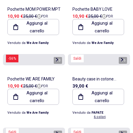
Pochette MOM POWER MPT
Pochette BABY LOVE
Prezzo di vendita
Prezzo di riferimento
Prezzo di vendita
Prezzo di riferimento
10,90 €
25,00 €
10,90 €
25,00 €
PDR
PDR
Aggiungi al
Aggiungi al
carrello
carrello
Venduto da
We Are Family
Venduto da
We Are Family
-56%
Saldi
1
/
3
1
/
5
Pochette WE ARE FAMILY
Beauty case in cotone
Prezzo di vendita
Prezzo di riferimento
10,90 €
25,00 €
39,00 €
PDR
biologico
Aggiungi al
Aggiungi al
carrello
carrello
Venduto da
We Are Family
Venduto da
PAPATE
6 colori
Saldi
Saldi