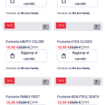
carrello
carrello
Venduto da
We Are Family
Venduto da
We Are Family
-56%
-56%
1
/
3
1
/
3
Pochette HAPPY COLORÉ
Pochette EYES CLOSED
Prezzo di vendita
Prezzo di riferimento
Prezzo di vendita
Prezzo di riferimento
10,90 €
25,00 €
10,90 €
25,00 €
PDR
PDR
Aggiungi al
Aggiungi al
carrello
carrello
Venduto da
We Are Family
Venduto da
We Are Family
-56%
-56%
1
/
3
1
/
3
Pochette FAMILY FIRST
Pochette BEAUTIFUL DEATH
Prezzo di vendita
Prezzo di riferimento
Prezzo di vendita
Prezzo di riferimento
10,90 €
25,00 €
10,90 €
25,00 €
PDR
PDR
ROSE