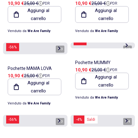
Prezzo di vendita
Prezzo di riferimento
Prezzo di vendita
Prezzo di riferimento
10,90 €
25,00 €
10,90 €
25,00 €
PDR
PDR
Aggiungi al
Aggiungi al
carrello
carrello
Venduto da
We Are Family
Venduto da
We Are Family
-56%
-56%
1
/
3
1
/
3
Pochette MUMMY
Pochette MAMA LOVA
Prezzo di vendita
Prezzo di riferimento
10,90 €
25,00 €
PDR
Prezzo di vendita
Prezzo di riferimento
10,90 €
25,00 €
PDR
Aggiungi al
Aggiungi al
carrello
carrello
Venduto da
We Are Family
Venduto da
We Are Family
-56%
-4%
Saldi
1
/
3
1
/
4