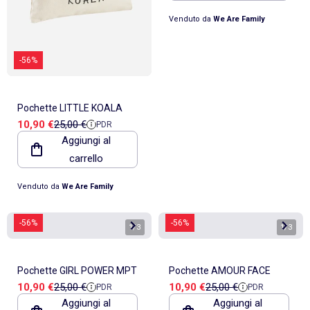
Venduto da
We Are Family
-56%
Pochette LITTLE KOALA
Prezzo di vendita
Prezzo di riferimento
10,90 €
25,00 €
PDR
Aggiungi al
carrello
Venduto da
We Are Family
-56%
-56%
1
/
3
1
/
3
Pochette GIRL POWER MPT
Pochette AMOUR FACE
Prezzo di vendita
Prezzo di riferimento
Prezzo di vendita
Prezzo di riferimento
10,90 €
25,00 €
10,90 €
25,00 €
PDR
PDR
Aggiungi al
Aggiungi al