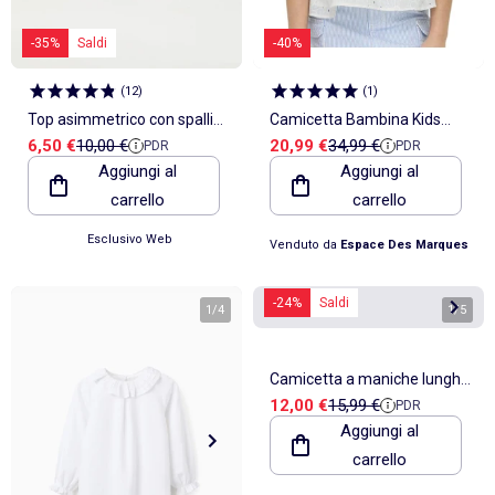
-35%
Saldi
-40%
(
12
)
(
1
)
Top asimmetrico con spalline
Camicetta Bambina Kids
Prezzo di vendita
Prezzo di riferimento
Prezzo di vendita
Prezzo di riferimento
6,50 €
10,00 €
20,99 €
34,99 €
PDR
PDR
e volant
ONLY
Aggiungi al
Aggiungi al
carrello
carrello
Esclusivo Web
Venduto da
Espace Des Marques
-24%
Saldi
1
/
4
1
/
5
Camicetta a maniche lunghe,
Prezzo di vendita
Prezzo di riferimento
12,00 €
15,99 €
PDR
MO Fashion
Aggiungi al
carrello