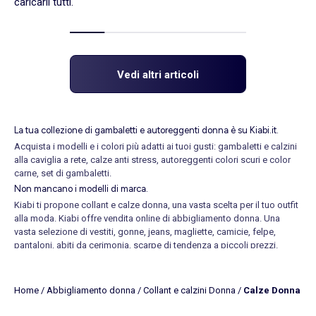
caricarli tutti.
Vedi altri articoli
La tua collezione di gambaletti e autoreggenti donna è su Kiabi.it.
Acquista i modelli e i colori più adatti ai tuoi gusti: gambaletti e calzini
alla caviglia a rete, calze anti stress, autoreggenti colori scuri e color
carne, set di gambaletti.
Non mancano i modelli di marca.
Kiabi ti propone collant e
calze
donna, una vasta scelta per il tuo outfit
alla moda. Kiabi offre vendita online di abbigliamento donna. Una
vasta selezione di
vestiti
,
gonne
,
jeans
,
magliette
, camicie,
felpe
,
pantaloni
, abiti da cerimonia,
scarpe
di tendenza a piccoli prezzi.
Nuova collezione Primavera-Estate: top, magliette maniche corte,
magliette maniche lunghe,
costumi da bagno
, pantaloncini,
bermuda
.
Scopri le nostre collezioni di scarpe, intimo e accessori moda. Per la
Home
/
Abbigliamento donna
/
Collant e calzini Donna
/
Calze Donna
tua maternità, offriamo una collezione elegante di
abbigliamento
prémaman
e abbigliamento per l’allattamento. Scoprite la nostra