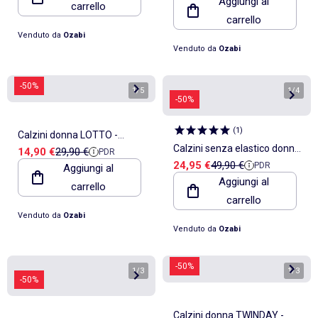
Aggiungi al
carrello
Confezione da 12
carrello
Venduto da
Ozabi
Venduto da
Ozabi
-50%
1
/
5
1
/
4
-50%
(
1
)
Calzini donna LOTTO -
Calzini senza elastico donna
Prezzo di vendita
Prezzo di riferimento
14,90 €
29,90 €
PDR
Confezione da 6
Prezzo di vendita
Prezzo di riferimento
24,95 €
49,90 €
PDR
Aggiungi al
Gambe sensibili - Confezione
Aggiungi al
carrello
da 12
carrello
Venduto da
Ozabi
Venduto da
Ozabi
-50%
1
/
3
1
/
3
-50%
Calzini donna TWINDAY -