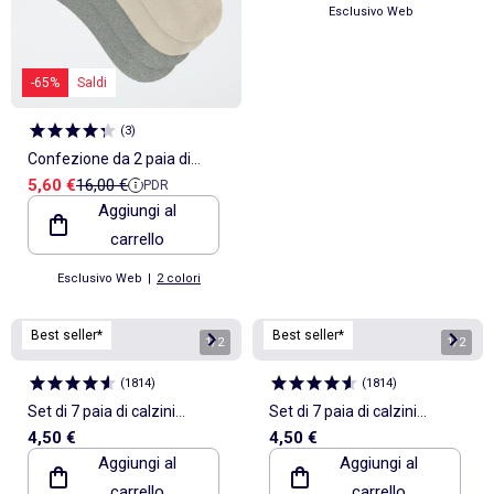
Esclusivo Web
-65%
Saldi
(
3
)
Confezione da 2 paia di
Prezzo di vendita
Prezzo di riferimento
5,60 €
16,00 €
PDR
calzini 'DIM'
Aggiungi al
carrello
Esclusivo Web
|
2 colori
Best seller*
Best seller*
1
/
2
1
/
2
(
1814
)
(
1814
)
Set di 7 paia di calzini
Set di 7 paia di calzini
4,50 €
4,50 €
invisibili
invisibili
Aggiungi al
Aggiungi al
carrello
carrello