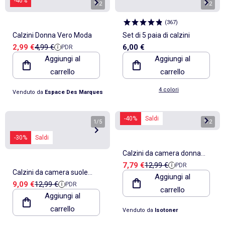
-40%
1
/
2
1
/
2
(
367
)
Calzini Donna Vero Moda
Set di 5 paia di calzini
Prezzo di vendita
Prezzo di riferimento
2,99 €
4,99 €
6,00 €
PDR
Aggiungi al
Aggiungi al
carrello
carrello
4 colori
Venduto da
Espace Des Marques
-40%
Saldi
1
/
5
1
/
2
-30%
Saldi
Calzini da camera donna
Prezzo di vendita
Prezzo di riferimento
7,79 €
12,99 €
PDR
Isotoner
Calzini da camera suole
Aggiungi al
Prezzo di vendita
Prezzo di riferimento
9,09 €
12,99 €
PDR
ultraconfortevoli in pelle
carrello
Aggiungi al
scamosciata con borchie
carrello
Venduto da
Isotoner
donna Isotoner