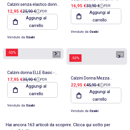
Calzini senza elastico donna
Prezzo di vendita
Prezzo di riferimento
16,95 €
33,90 €
PDR
Confezione da 8
Prezzo di vendita
Prezzo di riferimento
12,95 €
25,90 €
PDR
Gambe sensibili - Confezione
Aggiungi al
Aggiungi al
carrello
da 6
carrello
Venduto da
Ozabi
Venduto da
Ozabi
-50%
1
/
4
1
/
2
-50%
Calzini donna ELLE Basic -
Calzini Donna Mezza
Prezzo di vendita
Prezzo di riferimento
17,95 €
35,90 €
PDR
Confezione da 9
Prezzo di vendita
Prezzo di riferimento
22,95 €
45,90 €
PDR
Aggiungi al
Stagione Calore e Comfort -
Aggiungi al
carrello
Confezione da 6
carrello
Venduto da
Ozabi
Venduto da
Ozabi
Hai ancora 163 articoli da scoprire. Clicca qui sotto per