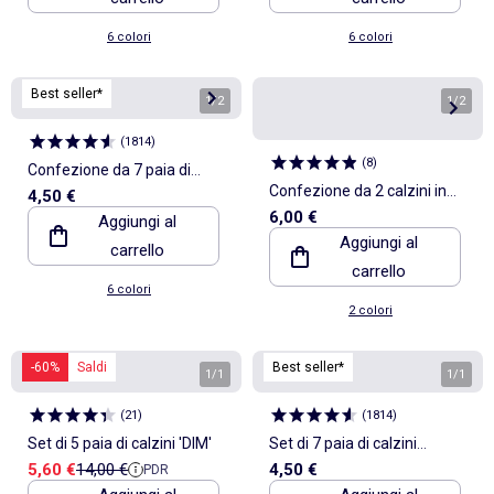
6 colori
6 colori
Best seller*
1
/
2
1
/
2
(
1814
)
(
8
)
Confezione da 7 paia di
Confezione da 2 calzini in
4,50 €
calzini invisibili
6,00 €
Aggiungi al
maglia traforata con bordi
Aggiungi al
carrello
ondulati
carrello
6 colori
2 colori
-60%
Saldi
Best seller*
1
/
1
1
/
1
(
21
)
(
1814
)
Set di 5 paia di calzini 'DIM'
Set di 7 paia di calzini
Prezzo di vendita
Prezzo di riferimento
5,60 €
14,00 €
4,50 €
PDR
invisibili