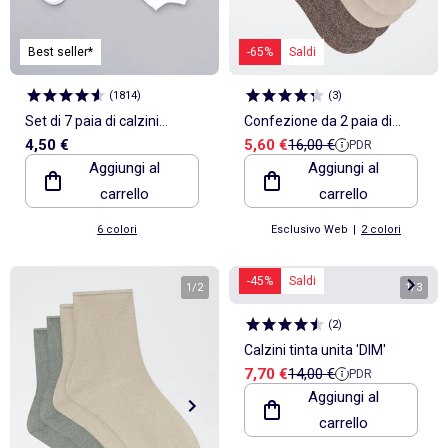
Best seller*
-65%
Saldi
(
1814
)
(
3
)
Set di 7 paia di calzini
Confezione da 2 paia di
Prezzo di vendita
Prezzo di riferimento
4,50 €
5,60 €
16,00 €
PDR
invisibili
calzini 'DIM'
Aggiungi al
Aggiungi al
carrello
carrello
6 colori
Esclusivo Web
|
2 colori
-45%
Saldi
1
/
2
1
/
3
(
2
)
Calzini tinta unita 'DIM'
Prezzo di vendita
Prezzo di riferimento
7,70 €
14,00 €
PDR
Aggiungi al
carrello