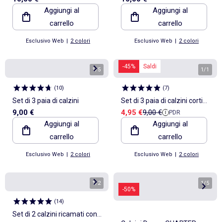
Aggiungi al
Aggiungi al
carrello
carrello
Esclusivo Web
|
2 colori
Esclusivo Web
|
2 colori
-45%
Saldi
1
/
5
1
/
1
(
10
)
(
7
)
Set di 3 paia di calzini
Set di 3 paia di calzini corti
Prezzo di vendita
Prezzo di riferimento
9,00 €
4,95 €
9,00 €
PDR
'DIM'
Aggiungi al
Aggiungi al
carrello
carrello
Esclusivo Web
|
2 colori
Esclusivo Web
|
2 colori
1
/
2
1
/
5
-50%
(
14
)
Set di 2 calzini ricamati con