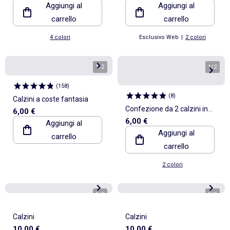
Aggiungi al
Aggiungi al
carrello
carrello
4 colori
Esclusivo Web
|
2 colori
1
/
2
1
/
2
(
158
)
(
8
)
Calzini a coste fantasia
Confezione da 2 calzini in
6,00 €
6,00 €
Aggiungi al
maglia traforata con bordi
Aggiungi al
carrello
ondulati
carrello
2 colori
1
/
2
1
/
2
Calzini
Calzini
10,00 €
10,00 €