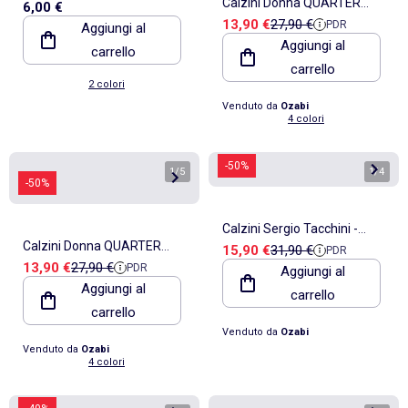
Calzini Donna QUARTER
6,00 €
bordo a volant
Prezzo di vendita
Prezzo di riferimento
13,90 €
27,90 €
PDR
Aggiungi al
KAPPA - Confezione da 6
Aggiungi al
carrello
carrello
2 colori
Venduto da
Ozabi
4 colori
-50%
1
/
5
1
/
4
-50%
Calzini Sergio Tacchini -
Calzini Donna QUARTER
Prezzo di vendita
Prezzo di riferimento
15,90 €
31,90 €
PDR
Confezione da 9
Prezzo di vendita
Prezzo di riferimento
13,90 €
27,90 €
PDR
KAPPA - Confezione da 6
Aggiungi al
Aggiungi al
carrello
carrello
Venduto da
Ozabi
Venduto da
Ozabi
4 colori