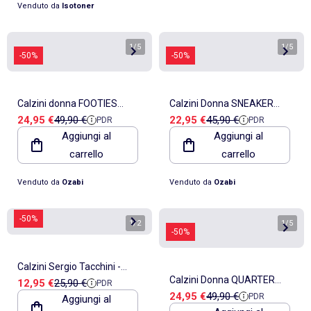
Venduto da
Isotoner
1
/
5
1
/
5
-50%
-50%
Calzini donna FOOTIES
Calzini Donna SNEAKER
Prezzo di vendita
Prezzo di riferimento
Prezzo di vendita
Prezzo di riferimento
24,95 €
49,90 €
22,95 €
45,90 €
PDR
PDR
SERGIO TACCHINI -
SERGIO TACCHINI -
Aggiungi al
Aggiungi al
Confezione da 12
Confezione da 12
carrello
carrello
Venduto da
Ozabi
Venduto da
Ozabi
-50%
1
/
2
1
/
5
-50%
Calzini Sergio Tacchini -
Calzini Donna QUARTER
Prezzo di vendita
Prezzo di riferimento
12,95 €
25,90 €
PDR
Confezione da 6
Prezzo di vendita
Prezzo di riferimento
24,95 €
49,90 €
PDR
Aggiungi al
SERGIO TACCHINI -