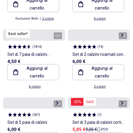
Aggiungi al
Aggiungi al
carrello
carrello
Esclusivo Web
|
2 colori
6 colori
Best seller*
1
/
1
1
/
2
(
1814
)
(
14
)
Set di 7 paia di calzini
Set di 2 calzini ricamati con
4,50 €
6,00 €
invisibili
bordo a volant
Aggiungi al
Aggiungi al
carrello
carrello
6 colori
2 colori
-35%
Saldi
1
/
2
1
/
2
(
367
)
(
7
)
Set di 5 paia di calzini
Set di 3 paia di calzini corti
Prezzo di vendita
Prezzo di riferimento
6,00 €
5,85 €
9,00 €
PDR
'DIM'