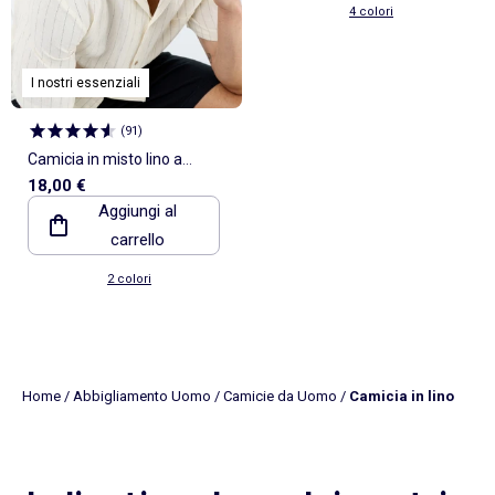
4 colori
I nostri essenziali
(
91
)
Camicia in misto lino a
18,00 €
maniche corte
Aggiungi al
carrello
2 colori
Home
/
Abbigliamento Uomo
/
Camicie da Uomo
/
Camicia in lino