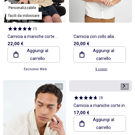
Personalizzabile
facili da indossare
(
1
)
Camicia a maniche corte
Camicia con collo alla
22,00 €
20,00 €
tinta unita in misto lino -
coreana e lino
Aggiungi al
Aggiungi al
collezione facile da
carrello
carrello
indossare
Esclusivo Web
5 colori
1
/
5
1
/
5
(
3
)
Camicia a maniche corte in
17,00 €
misto lino
Aggiungi al
carrello