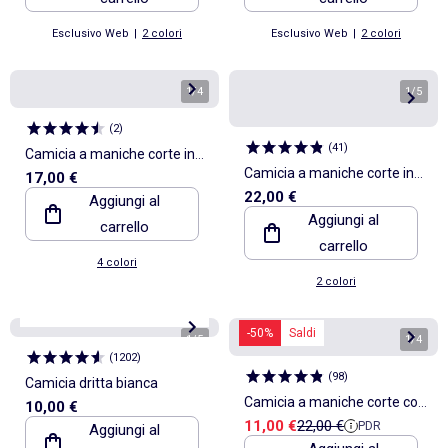
Esclusivo Web
|
2 colori
Esclusivo Web
|
2 colori
1
/
4
1
/
5
(
2
)
(
41
)
Camicia a maniche corte in
Camicia a maniche corte in
17,00 €
misto lino
22,00 €
Aggiungi al
maglia fantasia con ricami
Aggiungi al
carrello
carrello
4 colori
2 colori
Personalizzabile
Best seller*
-50%
Saldi
1
/
5
1
/
4
(
1202
)
(
98
)
Camicia dritta bianca
Camicia a maniche corte con
10,00 €
Prezzo di vendita
Prezzo di riferimento
11,00 €
22,00 €
PDR
Aggiungi al
motivo