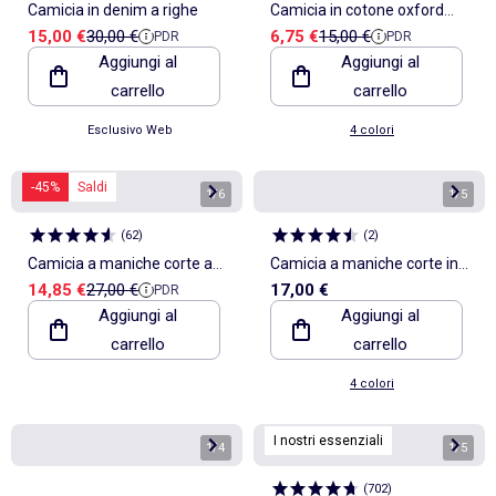
Camicia in denim a righe
Camicia in cotone oxford
Prezzo di vendita
Prezzo di riferimento
Prezzo di vendita
Prezzo di riferimento
15,00 €
30,00 €
6,75 €
15,00 €
PDR
PDR
regular fit
Aggiungi al
Aggiungi al
carrello
carrello
Esclusivo Web
4 colori
-45%
Saldi
1
/
6
1
/
5
(
62
)
(
2
)
Camicia a maniche corte a
Camicia a maniche corte in
Prezzo di vendita
Prezzo di riferimento
14,85 €
27,00 €
17,00 €
PDR
righe
misto lino
Aggiungi al
Aggiungi al
carrello
carrello
4 colori
I nostri essenziali
1
/
4
1
/
5
(
702
)