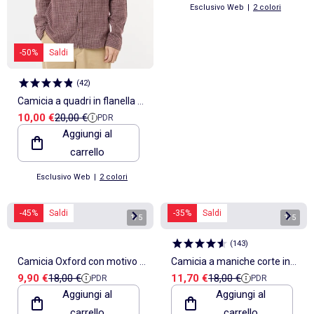
Esclusivo Web
|
2 colori
-50%
Saldi
(
42
)
Camicia a quadri in flanella di
Prezzo di vendita
Prezzo di riferimento
10,00 €
20,00 €
PDR
cotone
Aggiungi al
carrello
Esclusivo Web
|
2 colori
-45%
Saldi
-35%
Saldi
1
/
5
1
/
5
(
143
)
Camicia Oxford con motivo a
Camicia a maniche corte in
Prezzo di vendita
Prezzo di riferimento
Prezzo di vendita
Prezzo di riferimento
9,90 €
18,00 €
11,70 €
18,00 €
PDR
PDR
righe
misto lino
Aggiungi al
Aggiungi al
carrello
carrello