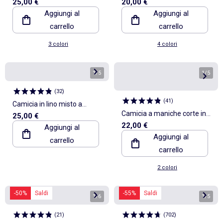
25,00 €
20,00 €
maglia fantasia
Aggiungi al
Aggiungi al
carrello
carrello
3 colori
4 colori
1
/
5
1
/
5
(
32
)
(
41
)
Camicia in lino misto a
Camicia a maniche corte in
25,00 €
maniche corte
22,00 €
Aggiungi al
maglia fantasia con ricami
Aggiungi al
carrello
carrello
2 colori
-50%
Saldi
-55%
Saldi
1
/
6
1
/
5
(
21
)
(
702
)