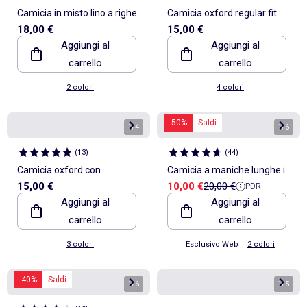
Camicia in misto lino a righe
Camicia oxford regular fit
18,00 €
15,00 €
Aggiungi al
Aggiungi al
carrello
carrello
2 colori
4 colori
-50%
Saldi
1
/
4
1
/
6
(
13
)
(
44
)
Camicia oxford con
Camicia a maniche lunghe in
Prezzo di vendita
Prezzo di riferimento
15,00 €
10,00 €
20,00 €
PDR
abbottonatura
tessuto goffrato
Aggiungi al
Aggiungi al
carrello
carrello
3 colori
Esclusivo Web
|
2 colori
-40%
Saldi
1
/
6
1
/
5