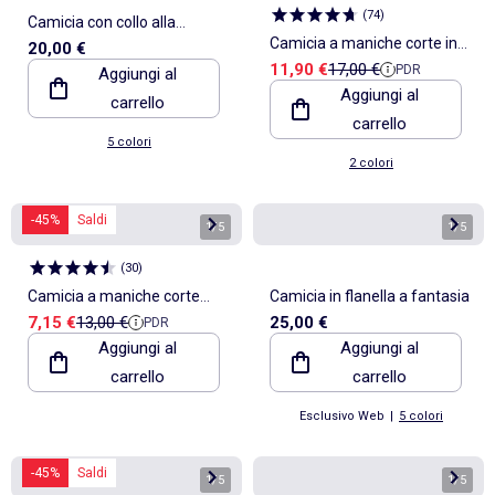
(
74
)
Camicia con collo alla
Camicia a maniche corte in
20,00 €
coreana e lino
Prezzo di vendita
Prezzo di riferimento
11,90 €
17,00 €
PDR
Aggiungi al
misto lino con taschino sul
Aggiungi al
carrello
petto
carrello
5 colori
2 colori
-45%
Saldi
1
/
5
1
/
5
(
30
)
Camicia a maniche corte
Camicia in flanella a fantasia
Prezzo di vendita
Prezzo di riferimento
7,15 €
13,00 €
25,00 €
PDR
leggera con motivo
Aggiungi al
Aggiungi al
carrello
carrello
Esclusivo Web
|
5 colori
-45%
Saldi
1
/
5
1
/
5