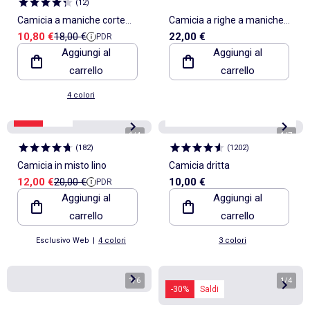
(
12
)
Camicia a maniche corte
Camicia a righe a maniche
Prezzo di vendita
Prezzo di riferimento
10,80 €
18,00 €
22,00 €
PDR
leggera con motivo
lunghe
Aggiungi al
Aggiungi al
carrello
carrello
4 colori
-40%
Saldi
Personalizzabile
Best seller*
1
/
4
1
/
7
(
182
)
(
1202
)
Camicia in misto lino
Camicia dritta
Prezzo di vendita
Prezzo di riferimento
12,00 €
20,00 €
10,00 €
PDR
Aggiungi al
Aggiungi al
carrello
carrello
Esclusivo Web
|
4 colori
3 colori
1
/
6
1
/
4
-30%
Saldi