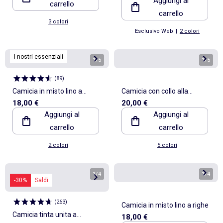
Aggiungi al
carrello
carrello
3 colori
Esclusivo Web
|
2 colori
I nostri essenziali
1
/
5
1
/
5
(
89
)
Camicia in misto lino a
Camicia con collo alla
18,00 €
20,00 €
maniche corte
coreana e lino
Aggiungi al
Aggiungi al
carrello
carrello
2 colori
5 colori
1
/
4
1
/
4
-30%
Saldi
(
263
)
Camicia in misto lino a righe
Camicia tinta unita a
18,00 €