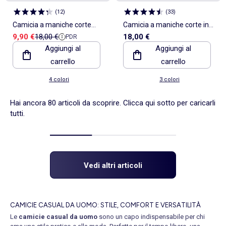
(
12
)
(
33
)
Camicia a maniche corte
Camicia a maniche corte in
Prezzo di vendita
Prezzo di riferimento
9,90 €
18,00 €
18,00 €
PDR
leggera con motivo
maglia fantasia
Aggiungi al
Aggiungi al
carrello
carrello
4 colori
3 colori
Hai ancora 80 articoli da scoprire. Clicca qui sotto per caricarli
tutti.
Vedi altri articoli
CAMICIE CASUAL DA UOMO: STILE, COMFORT E VERSATILITÀ
Le
camicie casual da uomo
sono un capo indispensabile per chi