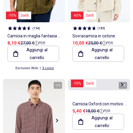
-70%
Saldi
-60%
Saldi
(
194
)
(
189
)
Camicia in maglia fantasia a
Sovracamica in cotone
Prezzo di vendita
Prezzo di riferimento
Prezzo di vendita
Prezzo di riferimento
8,10 €
27,00 €
10,00 €
25,00 €
PDR
PDR
maniche corte
Aggiungi al
Aggiungi al
carrello
carrello
Esclusivo Web
|
3 colori
-70%
Saldi
1
/
5
1
/
4
Camicia Oxford con motivo a
Prezzo di vendita
Prezzo di riferimento
5,40 €
18,00 €
PDR
righe
Aggiungi al
carrello