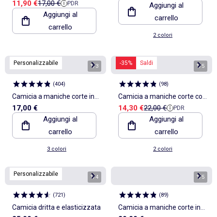
Prezzo di vendita
Prezzo di riferimento
11,90 €
17,00 €
PDR
maniche corte e collo alla
Aggiungi al
Aggiungi al
carrello
coreana in misto lino
carrello
2 colori
Personalizzabile
-35%
Saldi
1
/
3
1
/
5
(
404
)
(
98
)
Camicia a maniche corte in
Camicia a maniche corte con
Prezzo di vendita
Prezzo di riferimento
17,00 €
14,30 €
22,00 €
PDR
misto lino
motivo
Aggiungi al
Aggiungi al
carrello
carrello
3 colori
2 colori
Personalizzabile
1
/
4
1
/
5
(
721
)
(
89
)
Camicia dritta e elasticizzata
Camicia a maniche corte in