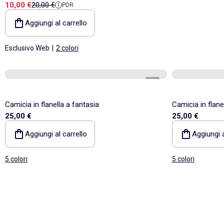
Prezzo di vendita
Prezzo di riferimento
10,00 €
20,00 €
PDR
Aggiungi al carrello
Esclusivo Web
|
2 colori
1
/
5
Camicia in flanella a fantasia
Camicia in flane
25,00 €
25,00 €
Aggiungi al carrello
Aggiungi a
5 colori
5 colori