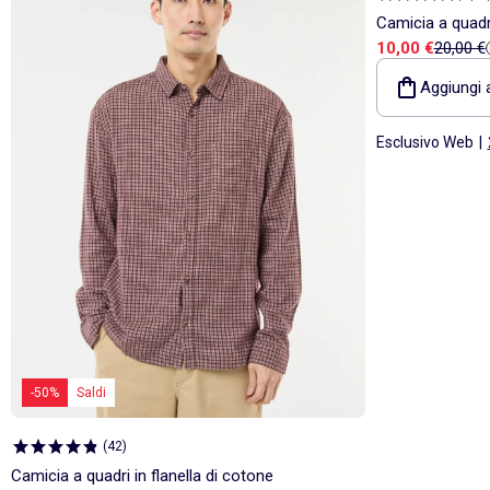
Camicia a quadri
Prezzo di vend
Prezzo 
10,00 €
20,00 €
Aggiungi a
Esclusivo Web
|
-50%
Saldi
(
42
)
Camicia a quadri in flanella di cotone