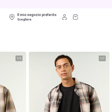
Il mio negozio preferito
Scegliere
1
/
5
1
/
7