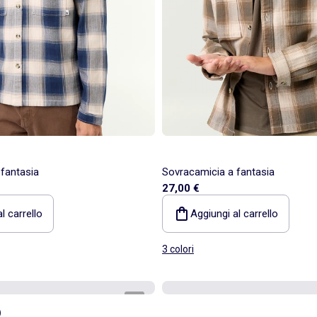
fantasia
Sovracamicia a fantasia
27,00 €
l carrello
Aggiungi al carrello
3 colori
1
/
5
)