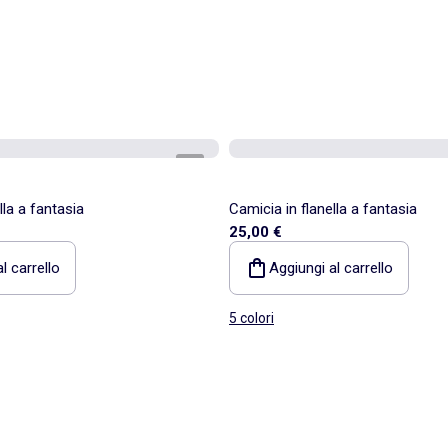
1
/
5
lla a fantasia
Camicia in flanella a fantasia
25,00 €
l carrello
Aggiungi al carrello
5 colori