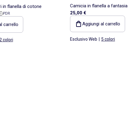
Camicia in flanella a fantasia
 in flanella di cotone
25,00 €
ita
di riferimento
PDR
Aggiungi al carrello
l carrello
Esclusivo Web
|
5 colori
2 colori