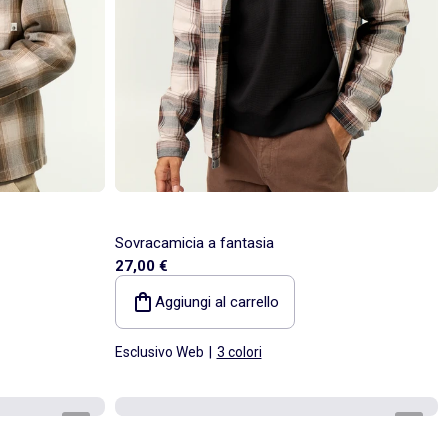
Sovracamicia a fantasia
27,00 €
Aggiungi al carrello
Esclusivo Web
|
3 colori
1
/
4
1
/
5