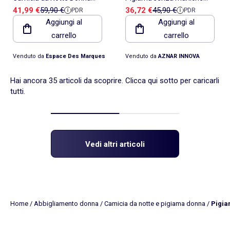
Prezzo di vendita
Prezzo di riferimento
Prezzo di vendita
Prezzo di riferimento
41,99 €
59,90 €
36,72 €
45,90 €
PDR
PDR
Tommy Hilfiger a Righe -
Disney Minnie Cherry da
Aggiungi al
Aggiungi al
Taglia XL
donna
carrello
carrello
Venduto da
Espace Des Marques
Venduto da
AZNAR INNOVA
Hai ancora 35 articoli da scoprire. Clicca qui sotto per caricarli
tutti.
Vedi altri articoli
Home
/
Abbigliamento donna
/
Camicia da notte e pigiama donna
/
Pigia