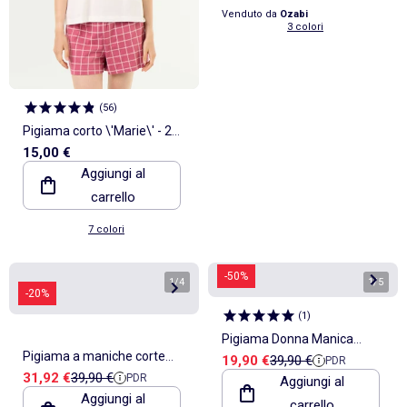
Venduto da
Ozabi
3 colori
(
56
)
Pigiama corto \'Marie\' - 2
15,00 €
pezzi
Aggiungi al
carrello
7 colori
-50%
1
/
4
1
/
5
-20%
(
1
)
Pigiama Donna Manica
Pigiama a maniche corte
Prezzo di vendita
Prezzo di riferimento
19,90 €
39,90 €
PDR
Lunga OZABI
Prezzo di vendita
Prezzo di riferimento
31,92 €
39,90 €
PDR
ADMAS da donna Ocean
Aggiungi al
Aggiungi al
carrello
Lover