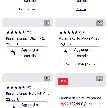
carrello
carrello
Esclusivo Web
7 colori
1
/
4
1
/
4
(
23
)
(
56
)
Pigiama lungo "Stitch" - 2
Pigiama corto 'Mickey' - 2
22,00 €
15,00 €
pezzi
pezzi
Aggiungi al
Aggiungi al
carrello
carrello
Esclusivo Web
|
7 colori
1
/
4
1
/
3
-47%
(
56
)
Pigiama lungo 'Hello Kitty' - 2
Camicia da Notte Premaman
22,00 €
pezzi
Prezzo di vendita
Prezzo di riferimento
19,99 €
37,99 €
PDR
Aggiungi al
Mamalicious