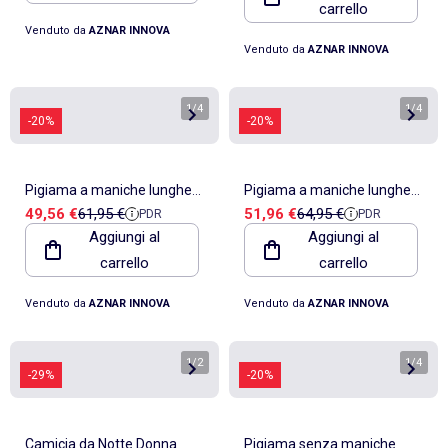
carrello
Venduto da
AZNAR INNOVA
Venduto da
AZNAR INNOVA
1
/
4
1
/
4
-20%
-20%
Pigiama a maniche lunghe
Pigiama a maniche lunghe
Prezzo di vendita
Prezzo di riferimento
Prezzo di vendita
Prezzo di riferimento
49,56 €
61,95 €
51,96 €
64,95 €
PDR
PDR
da donna DISNEY Chip N'Dale
da donna DISNEY Dalmata
Aggiungi al
Aggiungi al
in peluche
Varsity
carrello
carrello
Venduto da
AZNAR INNOVA
Venduto da
AZNAR INNOVA
1
/
2
1
/
4
-29%
-20%
Camicia da Notte Donna
Pigiama senza maniche