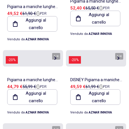
Pigiama a maniche lunghe
Pigiama a maniche lunghe
Prezzo di vendita
Prezzo di riferimento
52,40 €
65,50 €
PDR
Disney da donna con
Prezzo di vendita
Prezzo di riferimento
49,52 €
61,90 €
PDR
con schiena scoperta e
Aggiungi al
Topolino e le sue feste
Aggiungi al
carrello
motivo pied de poule da
carrello
donna ADMAS
Venduto da
AZNAR INNOVA
Venduto da
AZNAR INNOVA
1
/
4
1
/
4
-20%
-20%
Pigiama a maniche lunghe
DISNEY Pigiama a maniche
Prezzo di vendita
Prezzo di riferimento
Prezzo di vendita
Prezzo di riferimento
44,79 €
55,99 €
49,59 €
61,99 €
PDR
PDR
da donna ADMAS Enjoy
lunghe da donna You Make
Aggiungi al
Aggiungi al
Every Moment
Me Love
carrello
carrello
Venduto da
AZNAR INNOVA
Venduto da
AZNAR INNOVA