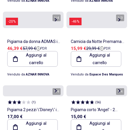
Venduto da
AZNAR INNOVA
Venduto da
AZNAR INNOVA
1
/
4
1
/
3
-20%
-46%
Pigiama da donna ADMAS in
Camicia da Notte Premaman
Prezzo di vendita
Prezzo di riferimento
Prezzo di vendita
Prezzo di riferimento
46,39 €
57,99 €
15,99 €
29,99 €
PDR
PDR
velluto a maniche lunghe.
Mamalicious
Aggiungi al
Aggiungi al
Goditi ogni momento.
carrello
carrello
Venduto da
AZNAR INNOVA
Venduto da
Espace Des Marques
1
/
4
1
/
4
(
1
)
(
56
)
Pigiama 2 pezzi \'Disney\' in
Pigiama corto 'Angel' - 2
17,00 €
15,00 €
cotone stampato
pezzi
Aggiungi al
Aggiungi al