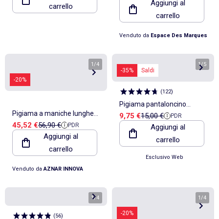
Aggiungi al
carrello
carrello
Venduto da
Espace Des Marques
1
/
4
1
/
5
-35%
Saldi
-20%
(
122
)
Pigiama pantaloncino
Pigiama a maniche lunghe
Prezzo di vendita
Prezzo di riferimento
9,75 €
15,00 €
PDR
stampa 'Inside Out' - 2 pezzi
Prezzo di vendita
Prezzo di riferimento
45,52 €
56,90 €
PDR
con scollo a V da donna
Aggiungi al
Aggiungi al
carrello
ADMAS La Vie Est Belle
carrello
Esclusivo Web
Venduto da
AZNAR INNOVA
1
/
4
1
/
4
-20%
(
56
)