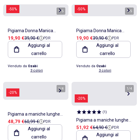
-50%
-50%
1
/
5
1
/
5
Pigiama Donna Manica
Pigiama Donna Manica
Prezzo di vendita
Prezzo di riferimento
Prezzo di vendita
Prezzo di riferimento
19,90 €
39,90 €
19,90 €
39,90 €
PDR
PDR
Lunga OZABI
Lunga OZABI
Aggiungi al
Aggiungi al
carrello
carrello
Venduto da
Ozabi
Venduto da
Ozabi
3 colori
3 colori
1
/
4
1
/
4
-20%
-20%
(
1
)
Pigiama a maniche lunghe
Pigiama a maniche lunghe
Prezzo di vendita
Prezzo di riferimento
48,79 €
60,99 €
PDR
con bottoni da donna DISNEY
Prezzo di vendita
Prezzo di riferimento
51,92 €
64,90 €
PDR
Aggiungi al
rosso Alice nel paese delle
Minnie Mouse
Aggiungi al
carrello
meraviglie DISNEY da donna