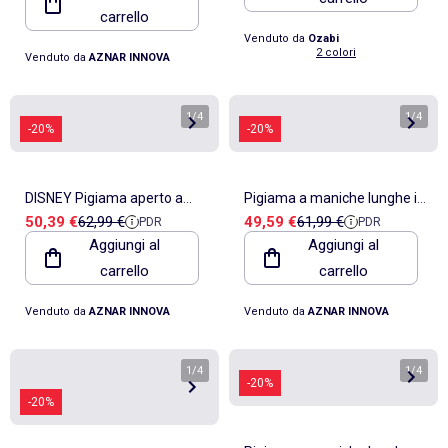
carrello
Venduto da
Ozabi
2 colori
Venduto da
AZNAR INNOVA
1
/
4
1
/
4
-20%
-20%
DISNEY Pigiama aperto a
Pigiama a maniche lunghe in
Prezzo di vendita
Prezzo di riferimento
Prezzo di vendita
Prezzo di riferimento
50,39 €
62,99 €
49,59 €
61,99 €
PDR
PDR
maniche lunghe You Make
peluche DISNEY da donna,
Aggiungi al
Aggiungi al
Me Love da donna
modello Topolino
carrello
carrello
Venduto da
AZNAR INNOVA
Venduto da
AZNAR INNOVA
1
/
4
1
/
4
-20%
-20%