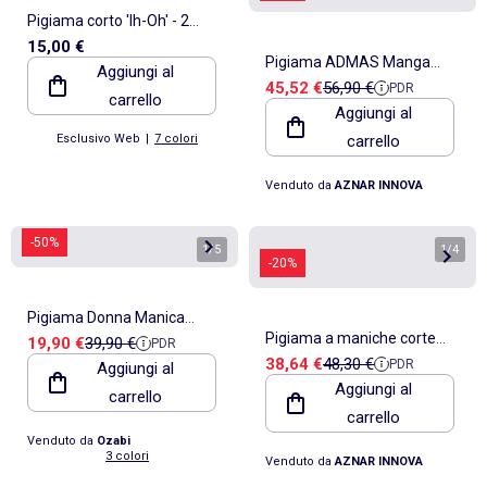
Pigiama corto 'Ih-Oh' - 2
15,00 €
pezzi
Pigiama ADMAS Manga
Aggiungi al
Prezzo di vendita
Prezzo di riferimento
45,52 €
56,90 €
PDR
Lunghezza Wallpaper Lou
carrello
Aggiungi al
Lou Returns per le donne
Esclusivo Web
|
7 colori
carrello
Venduto da
AZNAR INNOVA
-50%
1
/
5
1
/
4
-20%
Pigiama Donna Manica
Pigiama a maniche corte
Prezzo di vendita
Prezzo di riferimento
19,90 €
39,90 €
PDR
Lunga OZABI
Prezzo di vendita
Prezzo di riferimento
38,64 €
48,30 €
PDR
Aggiungi al
ADMAS Love Your Life da
Aggiungi al
carrello
donna
carrello
Venduto da
Ozabi
3 colori
Venduto da
AZNAR INNOVA