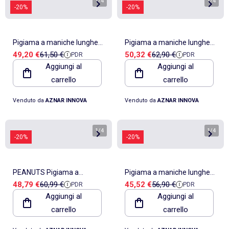
1
/
4
1
/
4
-20%
-20%
Pigiama a maniche lunghe
Pigiama a maniche lunghe
Prezzo di vendita
Prezzo di riferimento
Prezzo di vendita
Prezzo di riferimento
49,20 €
61,50 €
50,32 €
62,90 €
PDR
PDR
da donna PEANUTS HoHo
Disney Party Friends da
Aggiungi al
Aggiungi al
Mood
donna
carrello
carrello
Venduto da
AZNAR INNOVA
Venduto da
AZNAR INNOVA
1
/
4
1
/
4
-20%
-20%
PEANUTS Pigiama a
Pigiama a maniche lunghe
Prezzo di vendita
Prezzo di riferimento
Prezzo di vendita
Prezzo di riferimento
48,79 €
60,99 €
45,52 €
56,90 €
PDR
PDR
maniche lunghe Snow Drift
La Vie Est Belle da donna
Aggiungi al
Aggiungi al
da donna
ADMAS
carrello
carrello