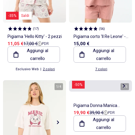
-35%
Saldi
(
17
)
(
56
)
Pigiama 'Hello Kitty' - 2 pezzi
Pigiama corto 'Il Re Leone' - 2
Prezzo di vendita
Prezzo di riferimento
11,05 €
17,00 €
15,00 €
PDR
pezzi
Aggiungi al
Aggiungi al
carrello
carrello
Esclusivo Web
|
2 colori
7 colori
-50%
1
/
4
1
/
5
Pigiama Donna Manica
Prezzo di vendita
Prezzo di riferimento
19,90 €
39,90 €
PDR
Lunga OZABI
Aggiungi al
carrello