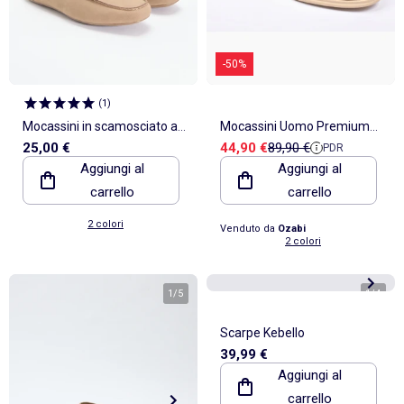
-50%
(
1
)
Mocassini in scamosciato a
Mocassini Uomo Premium
Prezzo di vendita
Prezzo di riferimento
25,00 €
44,90 €
89,90 €
PDR
tinta unita
Camoscio Slip-On OZABI
Aggiungi al
Aggiungi al
carrello
carrello
2 colori
Venduto da
Ozabi
2 colori
1
/
5
1
/
4
Scarpe Kebello
39,99 €
Aggiungi al
carrello