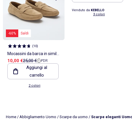
Venduto da
KEBELLO
3 colori
-60%
Saldi
(
10
)
Mocassini da barca in simil
Prezzo di vendita
Prezzo di riferimento
10,00 €
25,00 €
PDR
suede tinta unita
Aggiungi al
carrello
2 colori
Home
/
Abbigliamento Uomo
/
Scarpe da uomo
/
Scarpe eleganti Uom