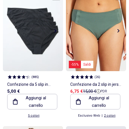
-55%
Saldi
(
885
)
(
26
)
Confezione da 5 slip in
Confezione da 2 slip in jersey
Prezzo di vendita
Prezzo di riferimento
5,00 €
6,75 €
15,00 €
PDR
cotone tinta unita
- collezione facile da
Aggiungi al
Aggiungi al
indossare
carrello
carrello
5 colori
Esclusivo Web
|
2 colori