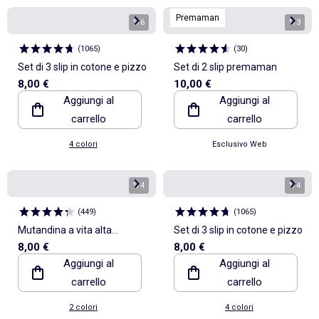
Premaman
1
/
6
1
/
3
(
1065
)
(
30
)
Set di 3 slip in cotone e pizzo
Set di 2 slip premaman
8,00 €
10,00 €
Aggiungi al
Aggiungi al
carrello
carrello
4 colori
Esclusivo Web
1
/
4
1
/
4
(
449
)
(
1065
)
Mutandina a vita alta
Set di 3 slip in cotone e pizzo
8,00 €
8,00 €
modellante
Aggiungi al
Aggiungi al
carrello
carrello
2 colori
4 colori