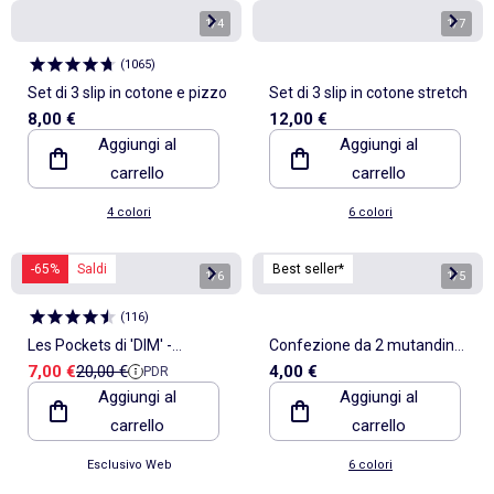
1
/
4
1
/
7
(
1065
)
Set di 3 slip in cotone e pizzo
Set di 3 slip in cotone stretch
8,00 €
12,00 €
Aggiungi al
Aggiungi al
carrello
carrello
4 colori
6 colori
-65%
Saldi
Best seller*
1
/
6
1
/
5
(
116
)
Les Pockets di 'DIM' -
Confezione da 2 mutandine
Prezzo di vendita
Prezzo di riferimento
7,00 €
20,00 €
4,00 €
PDR
confezione da 5 boxer
in cotone
Aggiungi al
Aggiungi al
carrello
carrello
Esclusivo Web
6 colori