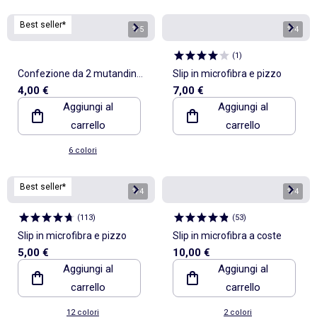
Best seller*
1
/
5
1
/
4
(
1
)
Confezione da 2 mutandine
Slip in microfibra e pizzo
4,00 €
7,00 €
in cotone
Aggiungi al
Aggiungi al
carrello
carrello
6 colori
Best seller*
1
/
4
1
/
4
(
113
)
(
53
)
Slip in microfibra e pizzo
Slip in microfibra a coste
5,00 €
10,00 €
Aggiungi al
Aggiungi al
carrello
carrello
12 colori
2 colori