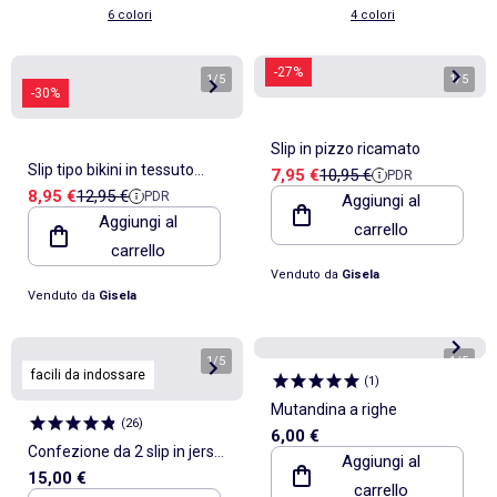
6 colori
4 colori
-27%
1
/
5
1
/
5
-30%
Slip in pizzo ricamato
Slip tipo bikini in tessuto
Prezzo di vendita
Prezzo di riferimento
7,95 €
10,95 €
PDR
Prezzo di vendita
Prezzo di riferimento
8,95 €
12,95 €
PDR
pizzo floreale aspetto rustico
Aggiungi al
Aggiungi al
carrello
carrello
Venduto da
Gisela
Venduto da
Gisela
1
/
5
1
/
5
facili da indossare
(
1
)
Mutandina a righe
(
26
)
6,00 €
Confezione da 2 slip in jersey
Aggiungi al
15,00 €
- collezione facile da
carrello