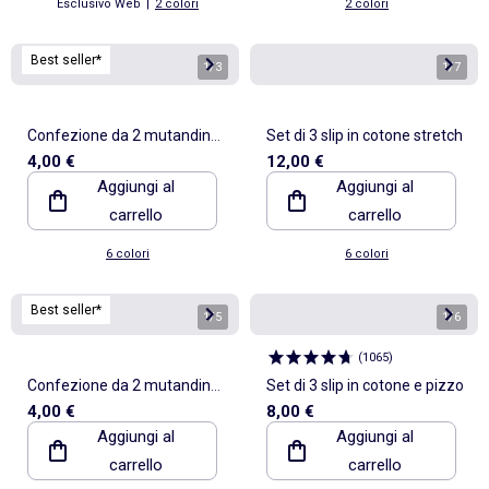
Esclusivo Web
|
2 colori
2 colori
Best seller*
1
/
3
1
/
7
Confezione da 2 mutandine
Set di 3 slip in cotone stretch
4,00 €
12,00 €
in cotone
Aggiungi al
Aggiungi al
carrello
carrello
6 colori
6 colori
Best seller*
1
/
5
1
/
6
(
1065
)
Confezione da 2 mutandine
Set di 3 slip in cotone e pizzo
4,00 €
8,00 €
in cotone
Aggiungi al
Aggiungi al
carrello
carrello