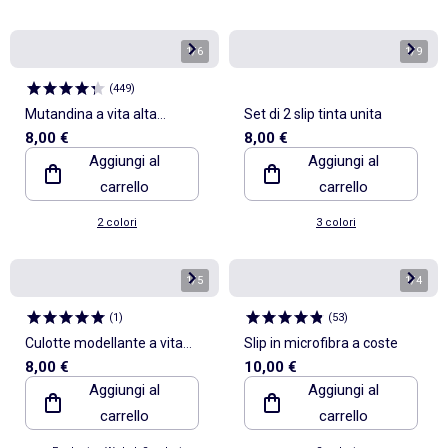
1
/
6
1
/
9
(
449
)
Mutandina a vita alta
Set di 2 slip tinta unita
8,00 €
8,00 €
modellante
Aggiungi al
Aggiungi al
carrello
carrello
2 colori
3 colori
1
/
5
1
/
4
(
1
)
(
53
)
Culotte modellante a vita
Slip in microfibra a coste
8,00 €
10,00 €
alta
Aggiungi al
Aggiungi al
carrello
carrello