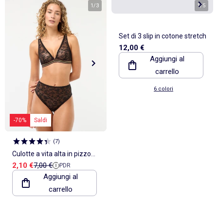
1
/
3
1
/
5
Set di 3 slip in cotone stretch
12,00 €
Aggiungi al
carrello
6 colori
-70%
Saldi
(
7
)
Culotte a vita alta in pizzo
Prezzo di vendita
Prezzo di riferimento
2,10 €
7,00 €
PDR
trasparente
Aggiungi al
carrello