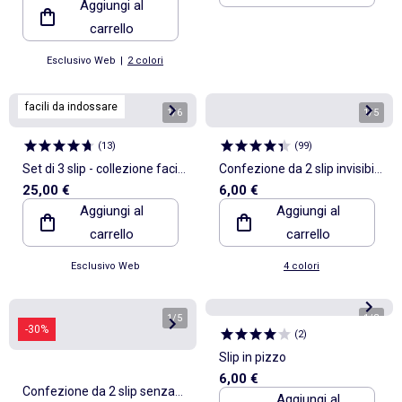
Aggiungi al
indossare
carrello
Esclusivo Web
|
2 colori
facili da indossare
1
/
6
1
/
5
(
13
)
(
99
)
Set di 3 slip - collezione facile
Confezione da 2 slip invisibili
25,00 €
6,00 €
da indossare
in microfibra
Aggiungi al
Aggiungi al
carrello
carrello
Esclusivo Web
4 colori
1
/
5
1
/
3
-30%
(
2
)
Slip in pizzo
6,00 €
Confezione da 2 slip senza
Aggiungi al