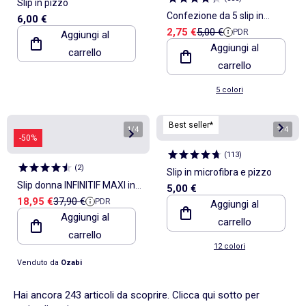
Slip in pizzo
Confezione da 5 slip in
6,00 €
Prezzo di vendita
Prezzo di riferimento
2,75 €
5,00 €
PDR
Aggiungi al
cotone tinta unita
Aggiungi al
carrello
carrello
5 colori
Best seller*
1
/
4
1
/
4
-50%
(
113
)
(
2
)
Slip in microfibra e pizzo
Slip donna INFINITIF MAXI in
5,00 €
Prezzo di vendita
Prezzo di riferimento
18,95 €
37,90 €
PDR
cotone - Confezione da 6
Aggiungi al
Aggiungi al
carrello
carrello
12 colori
Venduto da
Ozabi
Hai ancora 243 articoli da scoprire. Clicca qui sotto per