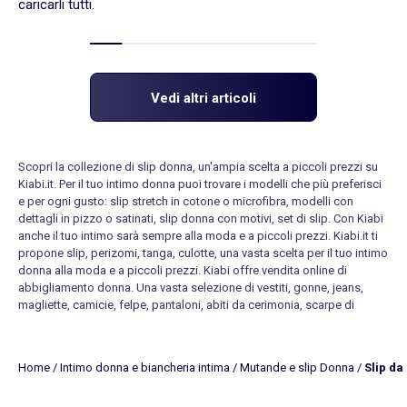
caricarli tutti.
Vedi altri articoli
Scopri la collezione di slip donna, un'ampia scelta a piccoli prezzi su
Kiabi.it. Per il tuo intimo donna puoi trovare i modelli che più preferisci
e per ogni gusto: slip stretch in cotone o microfibra, modelli con
dettagli in pizzo o satinati, slip donna con motivi, set di slip. Con Kiabi
anche il tuo intimo sarà sempre alla moda e a piccoli prezzi. Kiabi.it ti
propone slip, perizomi, tanga, culotte, una vasta scelta per il tuo intimo
donna alla moda e a piccoli prezzi. Kiabi offre vendita online di
abbigliamento donna. Una vasta selezione di
vestiti
,
gonne
,
jeans
,
magliette
, camicie,
felpe
,
pantaloni
, abiti da cerimonia,
scarpe
di
tendenza a piccoli prezzi. Nuova collezione Primavera-Estate: top,
magliette maniche corte, magliette maniche lunghe,
costumi da bagno
,
pantaloncini,
bermuda
. Scopri le nostre collezioni di scarpe, intimo e
Home
/
Intimo donna e biancheria intima
/
Mutande e slip Donna
/
Slip da
accessori moda. Per la tua maternità, offriamo una collezione elegante
di
abbigliamento prémaman
e abbigliamento per l’allattamento. Scopri