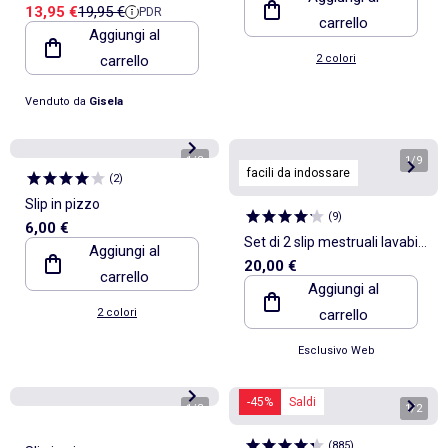
Prezzo di vendita
Prezzo di riferimento
13,95 €
19,95 €
PDR
cuciture in tessuto microfibra
carrello
Aggiungi al
satinato
carrello
2 colori
Venduto da
Gisela
1
/
3
1
/
9
facili da indossare
(
2
)
Slip in pizzo
(
9
)
6,00 €
Set di 2 slip mestruali lavabili
Aggiungi al
20,00 €
in cotone - collezione facile
carrello
Aggiungi al
da indossare
2 colori
carrello
Esclusivo Web
-45%
Saldi
1
/
3
1
/
2
(
885
)