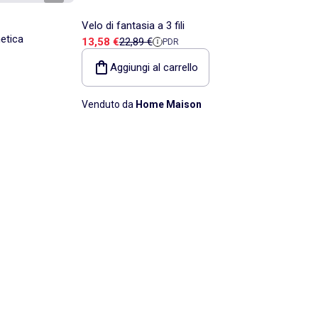
Velo di fantasia a 3 fili
etica
Prezzo di vendita
Prezzo di riferimento
13,58 €
22,89 €
PDR
Aggiungi al carrello
Venduto da
Home Maison