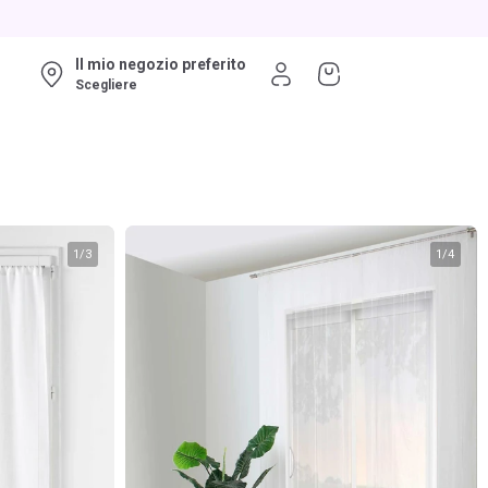
Il mio negozio preferito
Scegliere
1
/
3
1
/
4