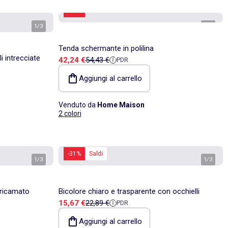
-22%
1
/
3
1
/
2
Tenda schermante in polilina
i intrecciate
Prezzo di vendita
Prezzo di riferimento
42,24 €
54,43 €
PDR
Aggiungi al carrello
Venduto da
Home Maison
2 colori
-31%
Saldi
1
/
3
1
/
3
 ricamato
Bicolore chiaro e trasparente con occhielli
Prezzo di vendita
Prezzo di riferimento
15,67 €
22,89 €
PDR
Aggiungi al carrello