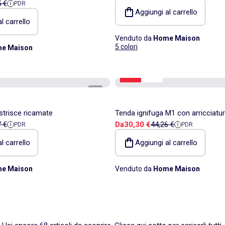
endita
o di riferimento
5 €
PDR
Aggiungi al carrello
l carrello
Venduto da
Home Maison
5 colori
e Maison
-31%
Saldi
1
/
3
strisce ricamate
Tenda ignifuga M1 con arricciatu
endita
o di riferimento
Prezzo di vendita
Prezzo di riferimento
7 €
Da
30,30 €
44,26 €
PDR
PDR
l carrello
Aggiungi al carrello
e Maison
Venduto da
Home Maison