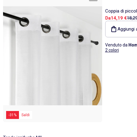
Coppia di piccol
Prezzo di v
Prezz
Da
14,19 €
18,2
Aggiungi a
Venduto da
Hom
2 colori
-31%
Saldi