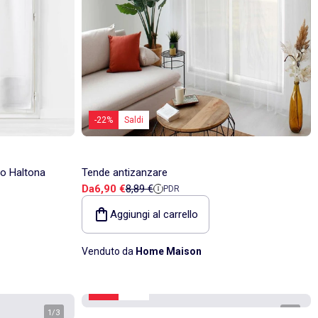
-22%
Saldi
co Haltona
Tende antizanzare
Prezzo di vendita
Prezzo di riferimento
Da
6,90 €
8,89 €
PDR
Aggiungi al carrello
Venduto da
Home Maison
-40%
Saldi
1
/
3
1
/
3