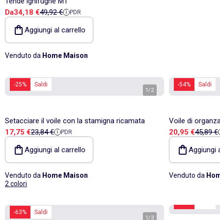
Tende ignifughe M1
Prezzo di vendita
Prezzo di riferimento
Da
34,18 €
49,92 €
PDR
Aggiungi al carrello
Venduto da
Home Maison
-25%
Saldi
-54%
Saldi
1
/
2
Setacciare il voile con la stamigna ricamata
Voile di organz
Prezzo di vendita
Prezzo di riferimento
Prezzo di vend
Prezzo 
17,75 €
23,84 €
20,95 €
45,89 €
PDR
fantasia
Aggiungi al carrello
Aggiungi a
Venduto da
Home Maison
Venduto da
Hom
2 colori
-54%
Saldi
-63%
Saldi
1
/
3