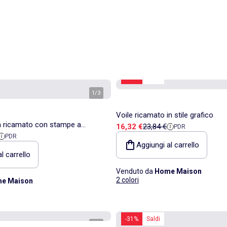
-31%
Saldi
1
/
3
Voile ricamato in stile grafico
a ricamato con stampe a
Prezzo di vendita
Prezzo di riferimento
16,32 €
23,84 €
PDR
ita
di riferimento
PDR
Aggiungi al carrello
l carrello
Venduto da
Home Maison
2 colori
e Maison
-31%
Saldi
1
/
2