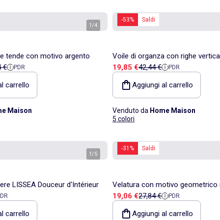
-53%
Saldi
1
/
4
le tende con motivo argento
Voile di organza con righe vertical
endita
o di riferimento
Prezzo di vendita
Prezzo di riferimento
4 €
19,85 €
42,44 €
PDR
PDR
l carrello
Aggiungi al carrello
e Maison
Venduto da
Home Maison
5 colori
-31%
Saldi
1
/
5
tere LISSEA Douceur d'Intérieur
Velatura con motivo geometrico
ita
 riferimento
Prezzo di vendita
Prezzo di riferimento
19,06 €
27,84 €
PDR
PDR
l carrello
Aggiungi al carrello