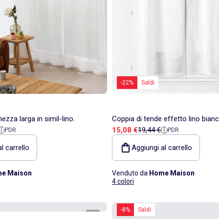
-22%
Saldi
ezza larga in simil-lino.
Coppia di tende effetto lino bian
ita
di riferimento
Prezzo di vendita
Prezzo di riferimento
15,08 €
19,44 €
PDR
PDR
l carrello
Aggiungi al carrello
e Maison
Venduto da
Home Maison
4 colori
-8%
Saldi
1
/
2