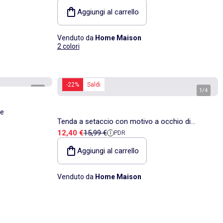
Aggiungi al carrello
Venduto da
Home Maison
2 colori
-22%
Saldi
1
/
2
1
/
4
re
Tenda a setaccio con motivo a occhio di
Prezzo di vendita
Prezzo di riferimento
12,40 €
15,99 €
PDR
uccello
Aggiungi al carrello
Venduto da
Home Maison