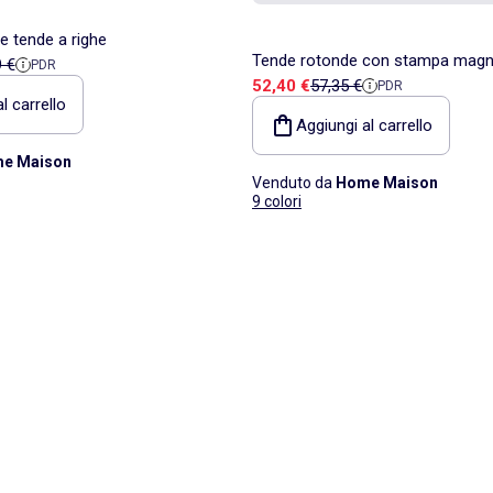
e tende a righe
Tende rotonde con stampa magn
endita
o di riferimento
9 €
PDR
Prezzo di vendita
Prezzo di riferimento
52,40 €
57,35 €
PDR
l carrello
Aggiungi al carrello
e Maison
Venduto da
Home Maison
9 colori