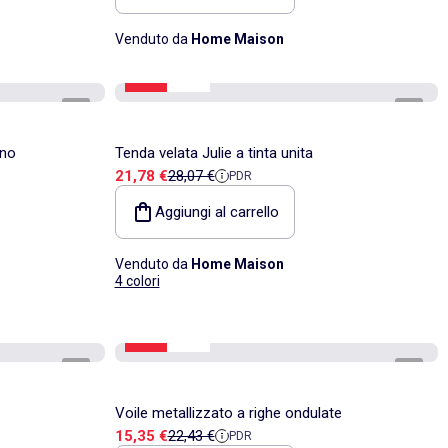
Venduto da
Home Maison
-22%
Saldi
1
/
2
1
/
3
ino
Tenda velata Julie a tinta unita
Prezzo di vendita
Prezzo di riferimento
21,78 €
28,07 €
PDR
Aggiungi al carrello
Venduto da
Home Maison
4 colori
-31%
Saldi
1
/
3
1
/
5
Voile metallizzato a righe ondulate
Prezzo di vendita
Prezzo di riferimento
15,35 €
22,43 €
PDR