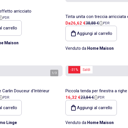
effetto arricciato
Tinta unita con treccia arricciata 
ita
di riferimento
PDR
Prezzo di vendita
Prezzo di riferimento
Da
26,62 €
38,88 €
PDR
fantasia
l carrello
Aggiungi al carrello
e Maison
Venduto da
Home Maison
-31%
Saldi
1
/
3
 Carlin Douceur d'Intérieur
Piccola tenda per finestra a righ
ita
di riferimento
Prezzo di vendita
Prezzo di riferimento
16,32 €
23,84 €
PDR
PDR
l carrello
Aggiungi al carrello
mo Linge
Venduto da
Home Maison