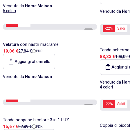
Venduto da
Home Maison
5 colori
Venduto da
Hom
-31%
Saldi
-22%
Saldi
1
/
3
Velatura con nastri macramé
Tenda schermata 
Prezzo di vendita
Prezzo di riferimento
19,06 €
27,84 €
PDR
Prezzo di vend
Prezzo 
83,83 €
108,02 
arricciata
Aggiungi al carrello
Aggiungi a
Venduto da
Home Maison
Venduto da
Hom
4 colori
-31%
Saldi
-22%
Saldi
1
/
5
Tende sospese bicolore 3 in 1 LUZ
Coppia di picco
Prezzo di vendita
Prezzo di riferimento
15,67 €
22,89 €
PDR