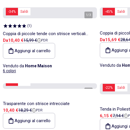
-34%
Saldi
-45%
Saldi
1
/
3
(
1
)
Coppia di picco
Coppia di piccole tende con strisce verticali
Prezzo di v
Prezz
Da
15,69 €
28,6
Prezzo di vendita
Prezzo di riferimento
Da
10,40 €
15,99 €
PDR
lucide
Aggiungi a
Aggiungi al carrello
Venduto da
Hom
Venduto da
Home Maison
6 colori
-43%
Saldi
-22%
Saldi
1
/
3
Trasparente con strisce intrecciate
Tenda in Polies
Prezzo di vendita
Prezzo di riferimento
10,40 €
18,29 €
PDR
Prezzo di vend
Prezzo di
6,15 €
7,94 €
Aggiungi al carrello
Aggiungi a