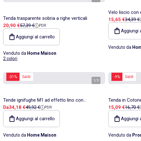
Velo liscio con 
Tenda trasparente sobria a righe verticali
Prezzo di vend
Prezzo 
15,65 €
34,39 €
Prezzo di vendita
Prezzo di riferimento
20,90 €
57,39 €
PDR
Aggiungi a
Aggiungi al carrello
Venduto da
Hom
Venduto da
Home Maison
2 colori
-31%
Saldi
-9%
Saldi
1
/
3
Tende ignifughe M1 ad effetto lino con
Tenda in Cotone
Prezzo di vendita
Prezzo di riferimento
Prezzo di vend
Prezzo 
Da
34,18 €
49,92 €
15,09 €
16,70 €
PDR
arricciature
Aggiungi al carrello
Aggiungi a
Venduto da
Home Maison
Venduto da
Pro