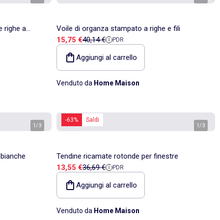
e righe a
Voile di organza stampato a righe e fili
Prezzo di vendita
Prezzo di riferimento
15,75 €
40,14 €
PDR
Aggiungi al carrello
Venduto da
Home Maison
-63%
Saldi
1
/
3
1
/
3
e bianche
Tendine ricamate rotonde per finestre
Prezzo di vendita
Prezzo di riferimento
13,55 €
36,69 €
PDR
Aggiungi al carrello
Venduto da
Home Maison