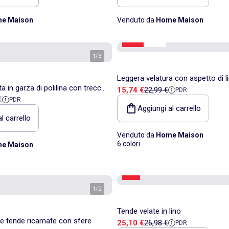
e Maison
Venduto da
Home Maison
-31%
Saldi
1
/
3
Leggera velatura con aspetto di l
in garza di polilina con treccia
Prezzo di vendita
Prezzo di riferimento
15,74 €
22,99 €
PDR
ita
di riferimento
€
PDR
Aggiungi al carrello
l carrello
Venduto da
Home Maison
6 colori
e Maison
-6%
1
/
2
Tende velate in lino
le tende ricamate con sfere
Prezzo di vendita
Prezzo di riferimento
25,10 €
26,98 €
PDR