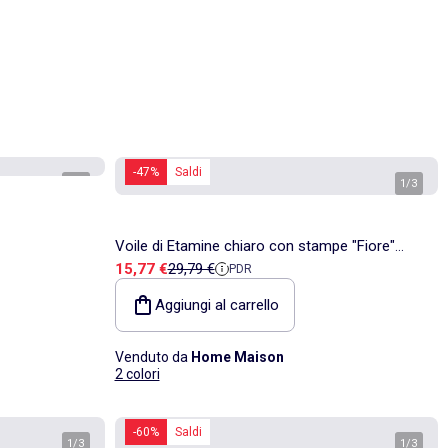
-47%
Saldi
1
/
3
1
/
3
Voile di Etamine chiaro con stampe "Fiore"
Prezzo di vendita
Prezzo di riferimento
15,77 €
29,79 €
PDR
metallizzate
Aggiungi al carrello
Venduto da
Home Maison
2 colori
-60%
Saldi
1
/
3
1
/
3