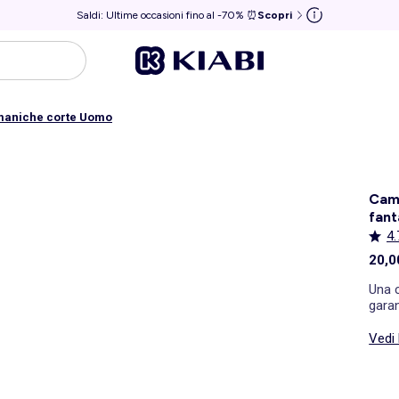
Saldi: Ultime occasioni fino al -70% ⏰
Scopri
maniche corte Uomo
Cami
fant
4.
20,0
Una 
garan
Vedi 