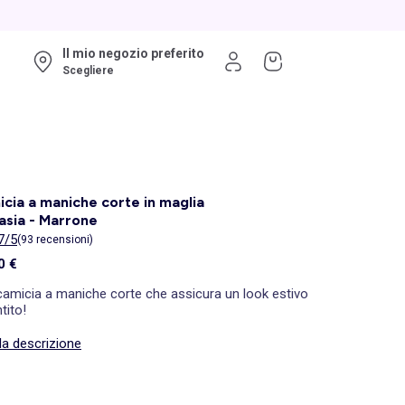
Il mio negozio preferito
Scegliere
cia a maniche corte in maglia
asia - Marrone
7/5
(93 recensioni)
0 €
camicia a maniche corte che assicura un look estivo
tito!
la descrizione