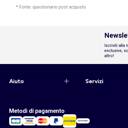
* Fonte: questionario post acquisto
Newsle
Iscriviti all
esclusive, sc
altro!
Aiuto
Servizi
Metodi di pagamento