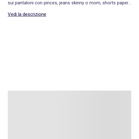
sui pantaloni con pinces, jeans skinny o mom, shorts paper
bag per aggiungere volume e persino con una gonna a
matita per un look da lavoratrice.
Vedi la descrizione