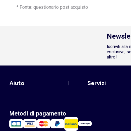
* Fonte: questionario post acquisto
Newsle
Iscriviti all
esclusive, sc
altro!
Aiuto
Servizi
Metodi di pagamento