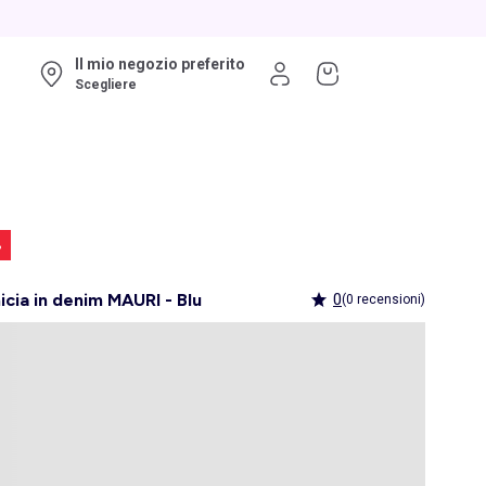
Il mio negozio preferito
Scegliere
%
cia in denim MAURI - Blu
0
(0 recensioni)