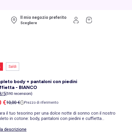
Il mio negozio preferito
Scegliere
%
Saldi
leto body + pantaloni con piedini
ffietta - BIANCO
8/5
(590 recensioni)
zzo di vendita
0 €
Prezzo di riferimento
10,00 €
Prezzo di riferimento
ra il tuo tesorino per una dolce notte di sonno con il nostro
eto in cotone: body, pantaloni con piedini e cuffietta
ati.
la descrizione