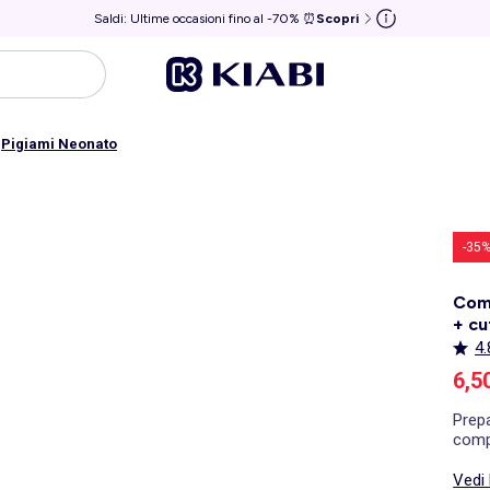
Saldi: Ultime occasioni fino al -70% ⏰
Scopri
/
Pigiami Neonato
-35
Comp
+ cu
4.
Pre
6,5
Prepa
compl
abbin
Vedi 