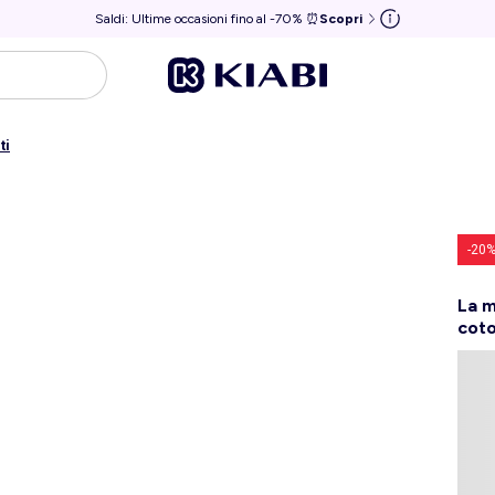
Saldi: Ultime occasioni fino al -70% ⏰
Scopri
ti
-20
La m
coto