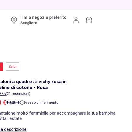
Il mio negozio preferito
Scegliere
%
Saldi
aloni a quadretti vichy rosa in
line di cotone - Rosa
8/5
(21 recensioni)
zzo di vendita
0 €
Prezzo di riferimento
10,00 €
Prezzo di riferimento
antalone molto femminile per accompagnare la tua bambina
utta l'estate.
la descrizione