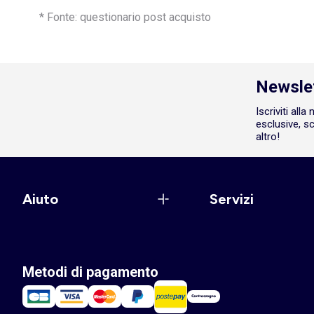
* Fonte: questionario post acquisto
Newsle
Iscriviti all
esclusive, sc
altro!
Aiuto
Servizi
Metodi di pagamento