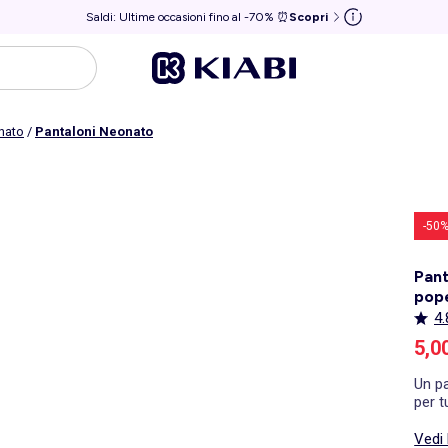
Saldi: Ultime occasioni fino al -70% ⏰
Scopri
onato
/
Pantaloni Neonato
-50
Pant
pope
4.
Pre
5,0
Un p
per t
Vedi 