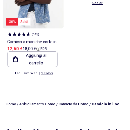
5 colori
-30%
Saldi
(
143
)
Camicia a maniche corte in
Prezzo di vendita
Prezzo di riferimento
12,60 €
18,00 €
PDR
misto lino
Aggiungi al
carrello
Esclusivo Web
|
2 colori
Home
/
Abbigliamento Uomo
/
Camicie da Uomo
/
Camicia in lino