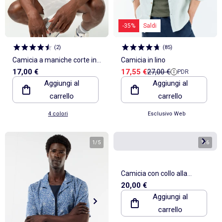
-35%
Saldi
(
2
)
(
85
)
Camicia a maniche corte in
Camicia in lino
Prezzo di vendita
Prezzo di riferimento
17,00 €
17,55 €
27,00 €
PDR
misto lino
Aggiungi al
Aggiungi al
carrello
carrello
4 colori
Esclusivo Web
1
/
5
1
/
6
Camicia con collo alla
20,00 €
coreana e lino
Aggiungi al
carrello