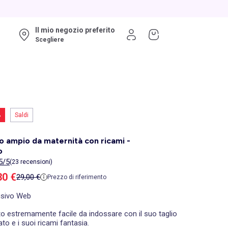
Il mio negozio preferito
Scegliere
%
Saldi
o ampio da maternità con ricami -
o
5/5
(23 recensioni)
zzo di vendita
30 €
Prezzo di riferimento
29,00 €
Prezzo di riferimento
usivo Web
to estremamente facile da indossare con il suo taglio
to e i suoi ricami fantasia.