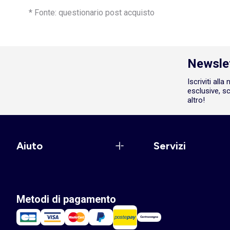
* Fonte: questionario post acquisto
Newsle
Iscriviti all
esclusive, sc
altro!
Aiuto
Servizi
Metodi di pagamento