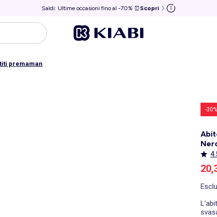
Saldi: Ultime occasioni fino al -70% ⏰
Scopri
titi premaman
-30
Abit
Ner
4.
Pre
20,
Escl
L'abi
svasa