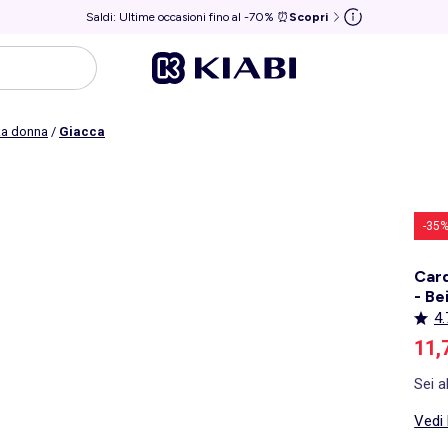
Saldi: Ultime occasioni fino al -70% ⏰
Scopri
rka donna
/
Giacca
-35
Car
- Be
4.
Pre
11,
Sei a
Vedi 