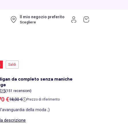
Il mio negozio preferito
Scegliere
%
Saldi
digan da completo senza maniche
ige
7/5
(151 recensioni)
zzo di vendita
70 €
Prezzo di riferimento
18,00 €
Prezzo di riferimento
ll'avanguardia della moda ;)
la descrizione