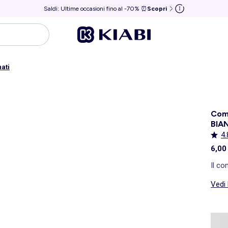
Saldi: Ultime occasioni fino al -70% ⏰
Scopri
ati
Comp
BIA
4.
6,00
Il co
Vedi 