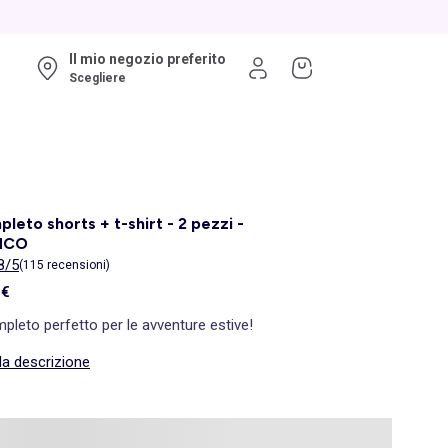
Il mio negozio preferito
Scegliere
leto shorts + t-shirt - 2 pezzi -
NCO
8/5
(115 recensioni)
 €
mpleto perfetto per le avventure estive!
la descrizione