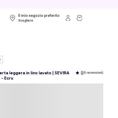
Il mio negozio preferito
Scegliere
i
rta leggera in lino lavato | SEVIRA
0
(0 recensioni)
 - Ecru