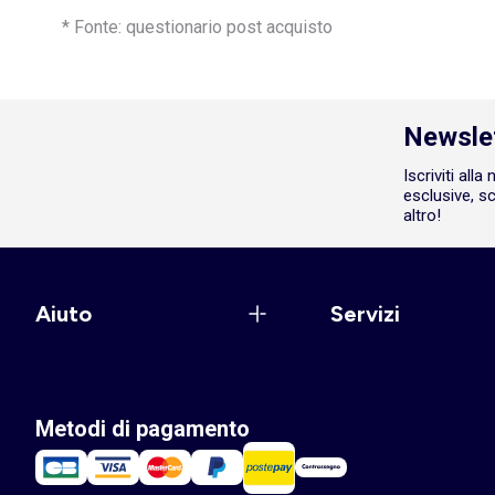
* Fonte: questionario post acquisto
Newsle
Iscriviti all
esclusive, sc
altro!
Aiuto
Servizi
Metodi di pagamento