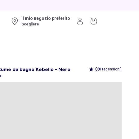
Il mio negozio preferito
Scegliere
ume da bagno Kebello - Nero
0
(0 recensioni)
o