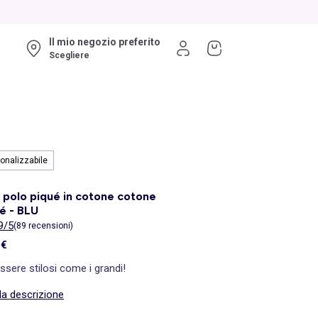
Il mio negozio preferito
Scegliere
onalizzabile
 polo piqué in cotone cotone
é - BLU
9/5
(89 recensioni)
 €
ssere stilosi come i grandi!
la descrizione