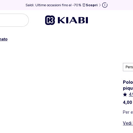
Saldi: Ultime occasioni fino al -70% ⏰
Scopri
nato
Pers
Polo
piqu
4.
4,00
Per e
Vedi 