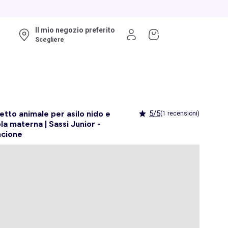
Il mio negozio preferito
Scegliere
etto animale per asilo nido e
5/5
(1 recensioni)
la materna | Sassi Junior -
ncione