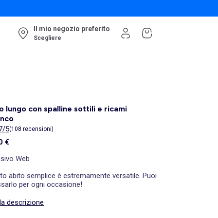
Il mio negozio preferito
Scegliere
o lungo con spalline sottili e ricami
anco
7/5
(108 recensioni)
0 €
usivo Web
to abito semplice è estremamente versatile. Puoi
ssarlo per ogni occasione!
la descrizione