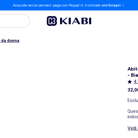
Acquista senza pensieri: paga con Paypal in 3 comode rate!
Scopri
o da donna
Abit
- Bi
4.
32,0
Escl
Ques
indo
Vedi 