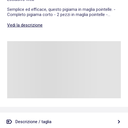
Semplice ed efficace, questo pigiama in maglia pointelle. -
Completo pigiama corto - 2 pezzi in maglia pointelle -
Canotta con spalline in pizzo - Scollo rotondo - Short
abbinato - Vita elasticizzata - La nostra modella indossa
Vedi la descrizione
una taglia S ed è alta 1m75
Descrizione / taglia