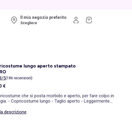
Il mio negozio preferito
Scegliere
ricostume lungo aperto stampato
ERO
8/5
(186 recensioni)
0 €
pricostume che si posta morbido e aperto, per fare colpo in
ggia. - Copricostume lungo - Taglio aperto - Leggermente
arente - Da annodare davanti - Maniche corte - Stampa all
- Lunghezza dietro: 130 cm circa - La nostra modella
la descrizione
ssa una S ed è alta 179 cm