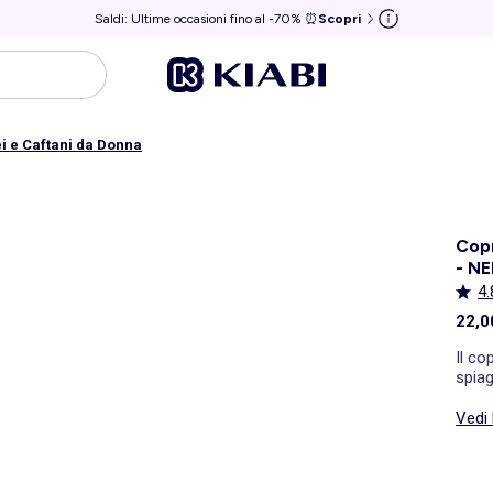
Saldi: Ultime occasioni fino al -70% ⏰
Scopri
i e Caftani da Donna
Cop
- N
4.
22,0
Il co
spia
trasp
over 
Vedi 
indo