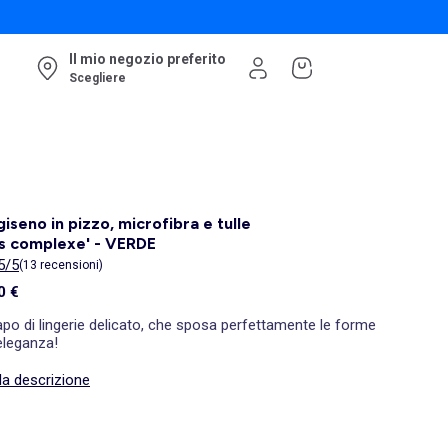
Il mio negozio preferito
Scegliere
iseno in pizzo, microfibra e tulle
s complexe' - VERDE
5/5
(13 recensioni)
0 €
po di lingerie delicato, che sposa perfettamente le forme
eleganza!
la descrizione