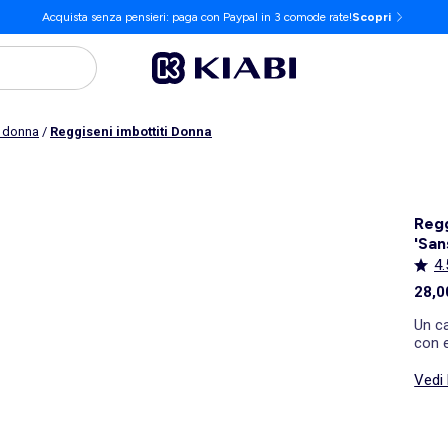
Acquista senza pensieri: paga con Paypal in 3 comode rate!
Scopri
e donna
/
Reggiseni imbottiti Donna
Regg
'San
4.
28,0
Un ca
con 
Vedi 