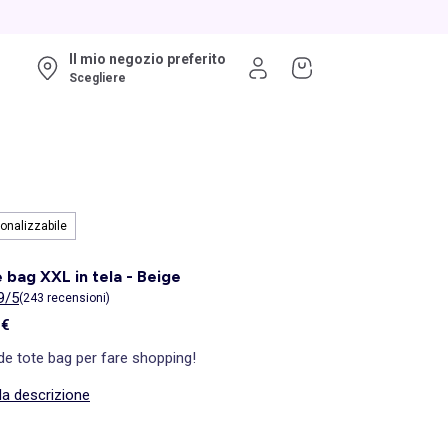
Il mio negozio preferito
Scegliere
onalizzabile
 bag XXL in tela - Beige
9/5
(243 recensioni)
 €
de tote bag per fare shopping!
la descrizione