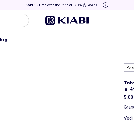
Saldi: Ultime occasioni fino al -70% ⏰
Scopri
 bag
Pers
Tote
4.
5,00
Gran
Vedi 