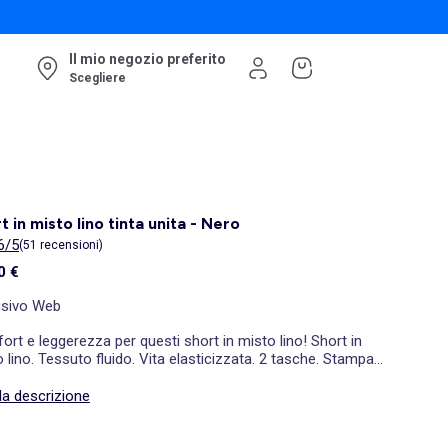
Il mio negozio preferito
Scegliere
t in misto lino tinta unita - Nero
6/5
(51 recensioni)
0 €
usivo Web
rt e leggerezza per questi short in misto lino! Short in
 lino. Tessuto fluido. Vita elasticizzata. 2 tasche. Stampa
base della gamba sinistra. Lunghezza interno gamba: 12 cm
a. Lunghezza fondo gamba: 35 cm circa. La nostra modella
la descrizione
sa una taglia 36 ed è alta 1m75.