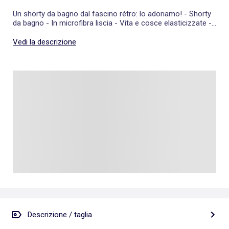
Un shorty da bagno dal fascino rétro: lo adoriamo! - Shorty
da bagno - In microfibra liscia - Vita e cosce elasticizzate -
Bordi a contrasto - Tassello foderato sul davanti - La nostra
modella indossa una taglia S ed è alta 1m75
Vedi la descrizione
Descrizione / taglia