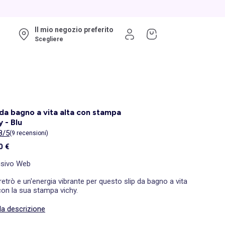
Il mio negozio preferito
Scegliere
 da bagno a vita alta con stampa
y - Blu
8/5
(9 recensioni)
0 €
usivo Web
 retrò e un'energia vibrante per questo slip da bagno a vita
con la sua stampa vichy.
la descrizione