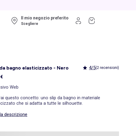
Il mio negozio preferito
Scegliere
 da bagno elasticizzato - Nero
4/5
(2 recensioni)
 €
usivo Web
i questo concetto: uno slip da bagno in materiale
icizzato che si adatta a tutte le silhouette.
la descrizione