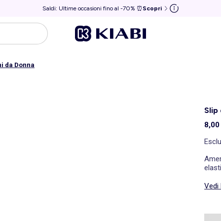
Saldi: Ultime occasioni fino al -70% ⏰
Scopri
ni da Donna
Slip
8,00
Escl
Amera
elast
Vedi 